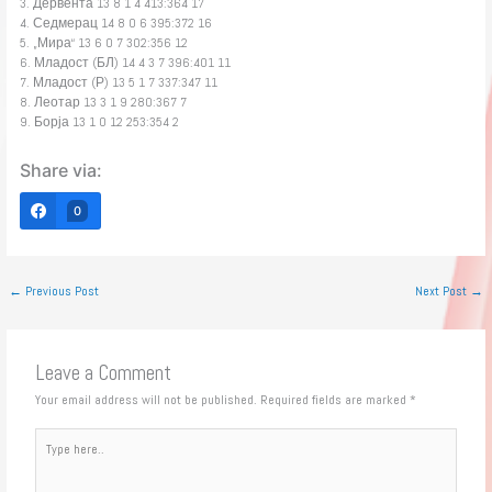
3. Дервента 13 8 1 4 413:364 17
4. Седмерац 14 8 0 6 395:372 16
5. „Мира“ 13 6 0 7 302:356 12
6. Младост (БЛ) 14 4 3 7 396:401 11
7. Младост (Р) 13 5 1 7 337:347 11
8. Леотар 13 3 1 9 280:367 7
9. Борја 13 1 0 12 253:354 2
Share via:
0
←
Previous Post
Next Post
→
Leave a Comment
Your email address will not be published.
Required fields are marked
*
Type
here..