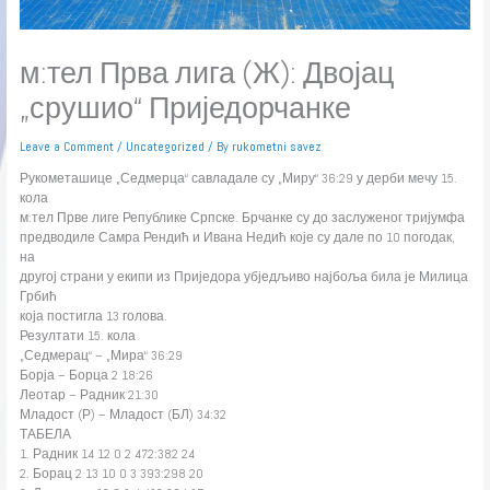
м:тел Прва лига (Ж): Двојац
„срушио“ Приједорчанке
Leave a Comment
/
Uncategorized
/ By
rukometni savez
Рукометашице „Седмерца“ савладале су „Миру“ 36:29 у дерби мечу 15.
кола
м:тел Прве лиге Републике Српске. Брчанке су до заслуженог тријумфа
предводиле Самра Рендић и Ивана Недић које су дале по 10 погодак,
на
другој страни у екипи из Приједора убједљиво најбоља била је Милица
Грбић
која постигла 13 голова.
Резултати 15. кола
„Седмерац“ – „Мира“ 36:29
Борја – Борца 2 18:26
Леотар – Радник 21:30
Младост (Р) – Младост (БЛ) 34:32
ТАБЕЛА
1. Радник 14 12 0 2 472:382 24
2. Борац 2 13 10 0 3 393:298 20