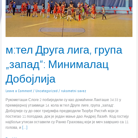
м:тел Друга лига, група
„запад“: Минималац
Добојлија
Leave a Comment
/
Uncategorized
/
rukometni savez
Рукометаши Слоге 2 побиједили су као домаћини Лакташе 34:33 у
премијерној утакмици 14. кола м:тел Друге лиге, група „запад“.
Добојлије су до овог тријумфа предводили Ђорђе Ристић који је
постигао 11 погодака, док је један мање дао Андреј Лазић. Код гостију
најбољи утисак оставили су Ранко Граховац који је меч завршио са 11
голова, и
[…]