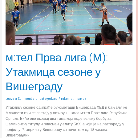
м:тел Прва лига (М):
Утакмица сезоне у
Вишеграду
Leave a Comment
/
Uncategorized
/
rukometni savez
Утакмицу сезоне одиграће рукометаши Вишеграда ХЕД и бањалучке
Младости који се састају у оквиру 16. кола м:тел Прве лиге Републике
Српске. Биће ово окршај два тима која воде велику борбу за
шампионску титулу и пласман у елиту БиХ, а који је на распореду у
недјељу, 7. априла у Вишеграду са почетком од 18 часова.
Вишеграђани