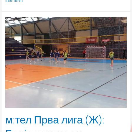
Read More »
м:тел
Прва
лига
(Ж):
Борја
вечерас
у
Рогатици
м:тел Прва лига (Ж):