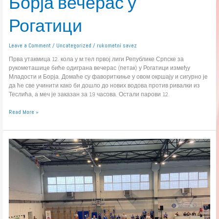
Борја вечерас у
Рогатици
Leave a Comment
/
Uncategorized
/
rukometni savez
Прва утакмица 12. кола у м:тел првој лиги Републике Српске за
рукометашице биће одиграна вечерас (петак) у Рогатици између
Младости и Борја. Домаће су фавориткиње у овом окршају и сигурно је
да ће све учинити како би дошло до нових водова против ривалки из
Теслића, а меч је заказан за 19 часова. Остали парови 12.
Read More »
м:тел
Прва
лига
(М):
Утакмица
сезоне
у
Вишеграду