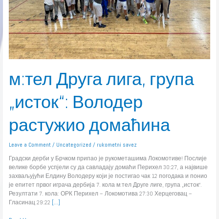
м:тел Друга лига, група
„исток“: Володер
растужио домаћина
Leave a Comment
/
Uncategorized
/
rukometni savez
Градски дерби у Брчком припао је рукометашима Локомотиве! Послије
велике борбе успјели су да савладају домаћи Перихел 30:27, а највише
захваљујући Елдину Володеру који је постигао чак 12 погодака и понио
је епитет првог играча дербија 7. кола м:тел Друге лиге, група „исток“.
Резултати 7. кола: ОРК Перихел – Локомотива 27:30 Херцеговац –
Гласинац 29:22
[…]