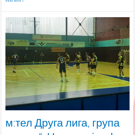
Read More »
м:тел
Друга
лига,
група
„запад“:
Нови
тријумф
Приједорчана
м:тел Друга лига, група