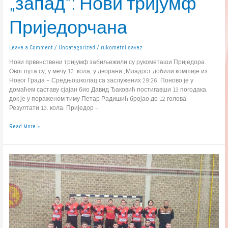
„запад“: Нови тријумф
Приједорчана
Leave a Comment
/
Uncategorized
/
rukometni savez
Нови првенствени тријумф забиљежили су рукометаши Приједора.
Овог пута су, у мечу 13. кола, у дворани „Младост добили комшије из
Новог Града – Средњошколац са заслужених 29:26. Поново је у
домаћем саставу сјајан био Давид Ђаковић постигавши 13 погодака,
док је у пораженом тиму Петар Радишић бројао до 12 голова.
Резултати 13. кола: Приједор –
Read More »
м:тел
Прва
лига
(М):
Гостима
припао
дерби