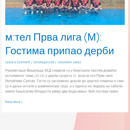
м:тел Прва лига (М):
Гостима припао дерби
Leave a Comment
/
Uncategorized
/
rukometni savez
Рукометаши Вишеград ХЕД славили су у Бијељини против домаћег
истоименог тима (32:26) у дерби сусрету 15. кола м:тел Прве лиге
Републике Српске. Гости су заслужено дошли до цијелог плијена и тако
су и даље остали у шампионској трци, а у односу на лидера на табели,
екипе бањалучке Младости имају два бода мање. Већ послије првог
Read More »