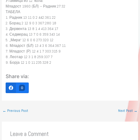
Утакмица из 12. кола:
Младост 1960 (БЛ) – Радник 27:32
ТАБЕЛА
1. Радник 13 11 0 2 442:361 22
2. Борац 2 12 9 0 3 367:280 18
3. Дервента 13 8 1 4 413:364 17
4. Седмерац 13 7 0 6 359:343 14
5. „Мира“ 12 6 0 6 273:320 12
6. Младост (БЛ) 13 4 3 6 364:367 11
7. Младост (Р) 12 4 1 7 303:315 9
8. Леотар 12 3 1 8 259:337 7
9. Борја 12 1 0 11 235:328 2
Share via:
0
←
Previous Post
Next Post
→
Leave a Comment