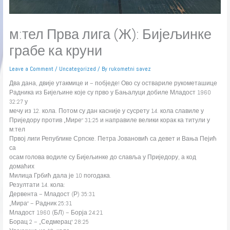
м:тел Прва лига (Ж): Бијељинке
грабе ка круни
Leave a Comment
/
Uncategorized
/ By
rukometni savez
Два дана, двије утакмице и – побједе! Ово су оствариле рукометашице
Радника из Бијељине које су прво у Бањалуци добиле Младост 1960
32:27 у
мечу из 12. кола. Потом су дан касније у сусрету 14. кола славиле у
Приједору против „Мире“ 31:25 и направиле велики корак ка титули у
м:тел
Првој лиги Републике Српске. Петра Јовановић са девет и Вања Пејић
са
осам голова водиле су Бијељинке до славља у Приједору, а код
домаћих
Милица Грбић дала је 10 погодака.
Резултати 14. кола:
Дервента – Младост (Р) 35:31
„Мира“ – Радник 25:31
Младост 1960 (БЛ) – Борја 24:21
Борац 2 – „Седмерац“ 28:25