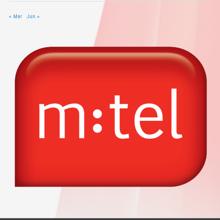
« Mar
Jun »