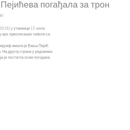
: Пејићева погађала за трон
ez
0:29) у утакмици 13. кола
у врх прволигашке табеле са
тријумф имала је Вања Пејић
а. На другој страни у редовима
а је постигла осам погодака,