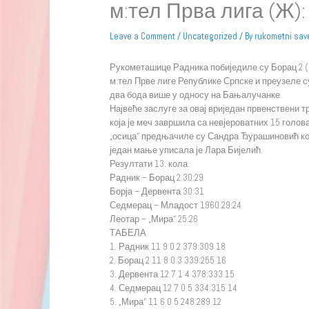
м:тел Прва лига (Ж)
Leave a Comment
/
Uncategorized
/ By
rukometni sav
Рукометашице Радника побиједиле су Борац 2 (3
м:тел Прве лиге Републике Српске и преузеле с
два бода више у односу на Бањалучанке.
Највеће заслуге за овај вриједан првенствени 
која је меч завршила са невјероватних 15 голов
„осица“ предњачиле су Сандра Ђурашиновић кој
један мање уписала је Лара Бијелић.
Резултати 13. кола:
Радник – Борац 2 30:29
Борја – Дервента 30:31
Седмерац – Младост 1960 29:24
Леотар – „Мира“ 25:26
ТАБЕЛА
1. Радник 11 9 0 2 379:309 18
2. Борац 2 11 8 0 3 339:255 16
3. Дервента 12 7 1 4 378:333 15
4. Седмерац 12 7 0 5 334:315 14
5. „Мира“ 11 6 0 5 248:289 12