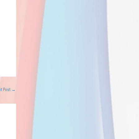
xt Post
→