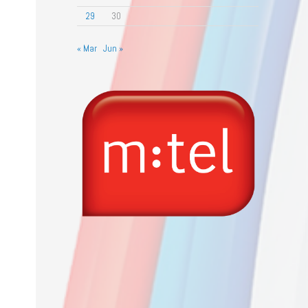
29
30
« Mar
Jun »