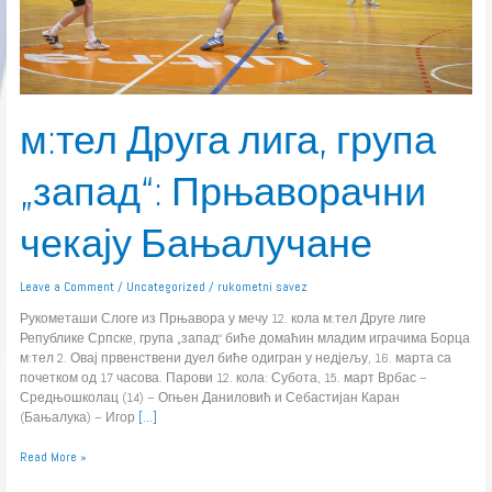
м:тел Друга лига, група
„запад“: Прњаворачни
чекају Бањалучане
Leave a Comment
/
Uncategorized
/
rukometni savez
Рукометаши Слоге из Прњавора у мечу 12. кола м:тел Друге лиге
Републике Српске, група „запад“ биће домаћин младим играчима Борца
м:тел 2. Овај првенствени дуел биће одигран у недјељу, 16. марта са
почетком од 17 часова. Парови 12. кола: Субота, 15. март Врбас –
Средњошколац (14) – Огњен Даниловић и Себастијан Каран
(Бањалука) – Игор
[…]
Read More »