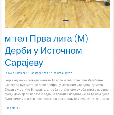
м:тел Прва лига (М):
Дерби у Источном
Сарајеву
Leave a Comment
/
Uncategorized
/
rukometni savez
Једна од занимљивијих мечева 14. кола м:тел Прве лиге Републике
Српске за рукометаше биће одигран у Источном Сарајеву. Домаћа
Славија угостиће Бијељину, а треба истаћи како су оба тима у прошлој
рунди доживјели поразе и сада ће тражити искупљење за те неуспјехе.
Дуел између ова два противника на распореду је у суботу, 15. марта са
Read More »