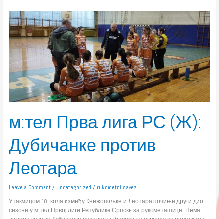
м:тел
Прва
лига
РС
(Ж):
Дубичанке
против
Леотара
м:тел Прва лига РС (Ж):
Дубичанке против
Леотара
Leave a Comment
/
Uncategorized
/
rukometni savez
Утакмицом 10. кола између Кнежопољке и Леотара почиње други дио
сезоне у м:тел Првој лиги Републике Српске за рукометашице. Нема
дилеме како су Дубичанке апсолутни фаворит у окршају са ривалкама