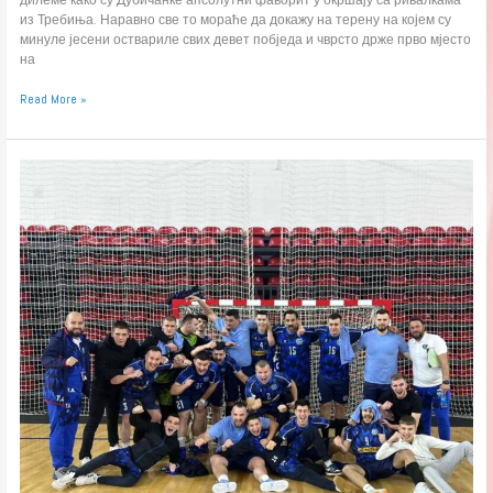
из Требиња. Наравно све то мораће да докажу на терену на којем су
минуле јесени оствариле свих девет побједа и чврсто држе прво мјесто
на
Read More »
м:тел
Прва
лига
(М):
Дерби
у
Источном
Сарајеву