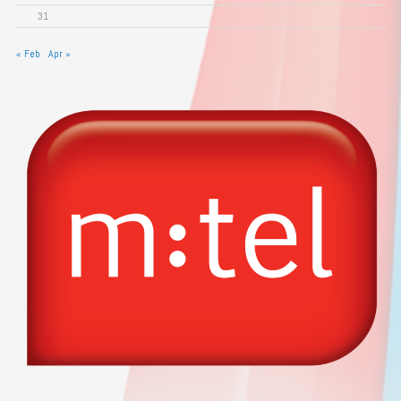
31
« Feb
Apr »