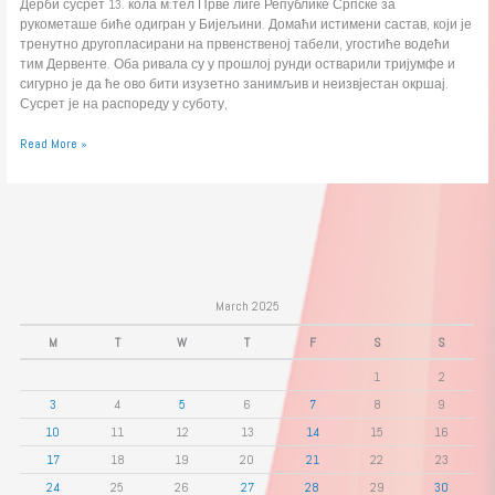
Дерби сусрет 13. кола м:тел Прве лиге Републике Српске за
рукометаше биће одигран у Бијељини. Домаћи истимени састав, који је
тренутно другопласирани на првенственој табели, угостиће водећи
тим Дервенте. Оба ривала су у прошлој рунди остварили тријумфе и
сигурно је да ће ово бити изузетно занимљив и неизвјестан окршај.
Сусрет је на распореду у суботу,
Read More »
March 2025
M
T
W
T
F
S
S
1
2
3
4
5
6
7
8
9
10
11
12
13
14
15
16
17
18
19
20
21
22
23
24
25
26
27
28
29
30