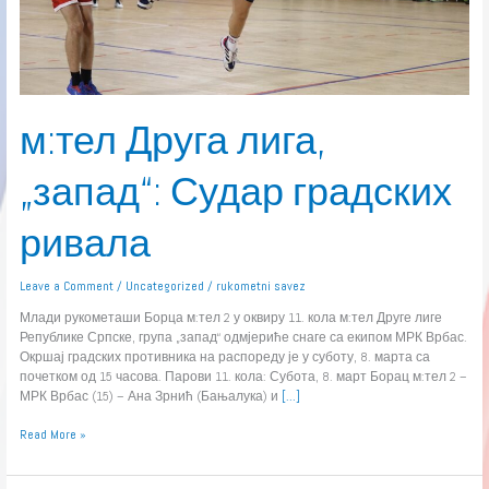
м:тел Друга лига,
„запад“: Судар градских
ривала
Leave a Comment
/
Uncategorized
/
rukometni savez
Млади рукометаши Борца м:тел 2 у оквиру 11. кола м:тел Друге лиге
Републике Српске, група „запад“ одмјериће снаге са екипом МРК Врбас.
Окршај градских противника на распореду је у суботу, 8. марта са
почетком од 15 часова. Парови 11. кола: Субота, 8. март Борац м:тел 2 –
МРК Врбас (15) – Ана Зрнић (Бањалука) и
[…]
Read More »