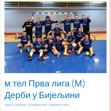
м:тел
Прва
лига
(М):
Дерби
у
Бијељини
м:тел Прва лига (М):
Дерби у Бијељини
Leave a Comment
/
Uncategorized
/
rukometni savez