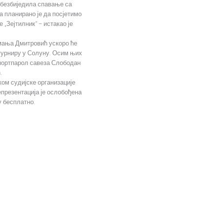
обезбиједила спавање са
а планирано је да посјетимо
„Зејтилник“ – истакао је
мања Дмитровић ускоро ће
 турниру у Солуну. Осим њих
 портпарол савеза Слободан
.
ом судијске организације
презентација је ослобођена
у бесплатно.