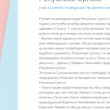
Leave a Comment
/
Uncategorized
/ By
rukometni sav
Рукометна репрерзентација Републике Српске (
године) наступиће на међународном турниру који
одржава у Солуну. У „српској кући рукомета“ ис
добили позив да клиници учествују на овом тр
– Велико нам је задовољство што ће наши млад
јаког међународног турнира. Ово је још једна п
да велико пажњу посвјећујемо омладинским сел
будућност рукомета у Републици Српској. Са на
обезбиједимо потребне услове за пут у Грчку, а
резултату – ријечи су Маринка Умичевића, пред
Републике Српске.
За позив из Солуна велике заслуге припадају 
предсједнику Комисије за омладинска такмиче
Републике Српске.
– Хвала нашим пријатељима који нас нису забор
да будемо дио ове смотре. Имамо у плану да ок
поласка у Грчку како бисмо обавили барем два т
предсједником Маринком Умичевићем на пут бис
Бијељине. Морам истаћи да нам је у Солуну ш