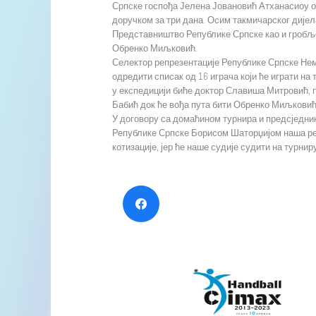
Српске госпођа Јелена Јовановић Атханасиоу 
доручком за три дана. Осим такмичарског дијел
Представништво Републике Српске као и гробље 
Обренко Миљковић.
Селектор репрезентације Републике Српске Не
одредити списак од 16 играча који ће играти на
у експедицији биће доктор Славиша Митровић,
Бабић док ће вођа пута бити Обренко Миљковић
У договору са домаћином турнира и предсједник
Републике Српске Борисом Шаторџијом наша ре
котизације, јер ће наше судије судити на турнир