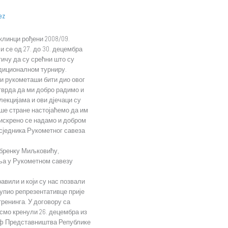
ez
клинци рођени 2008/09.
 се од 27. до 30. децембра
тичу да су срећни што су
адиционалном турниру.
и рукометаши бити дио овог
отврда да ми добро радимо и
екцијама и ови дјечаци су
ше стране настојаћемо да им
 искрено се надамо и добром
сједника Рукометног савеза
Обренку Миљковићу,
ња у Рукометном савезу
авили и који су нас позвали
упио репрезентативце прије
ренинга. У договору са
мо кренули 26. децембра из
еф Представништва Републике