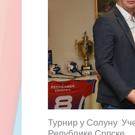
Турнир у Солуну: Уч
Републике Српске