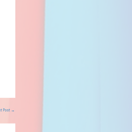
xt Post
→