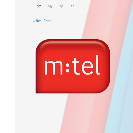
27
28
29
30
« Oct
Dec »