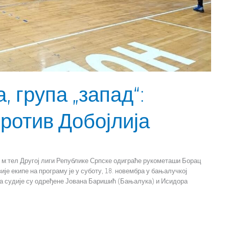
, група „запад“:
ротив Добојлија
 м:тел Другој лиги Републике Српске одиграће рукометаши Борац
вије екипе на програму је у суботу, 18. новембра у бањалучкој
 За судије су одређене Јована Баришић (Бањалука) и Исидора