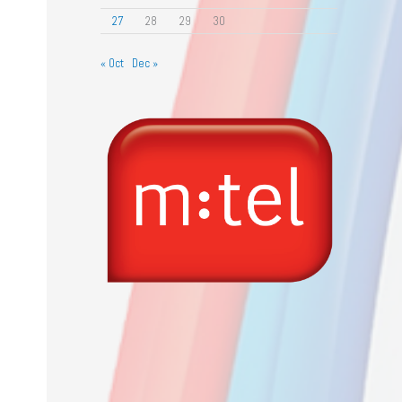
27
28
29
30
« Oct
Dec »