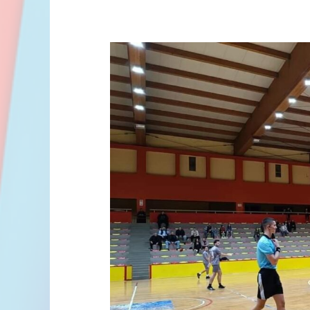
м:тел
Друга
лига,
група
„запад“:
Клинци
Борца
против
Добојлија