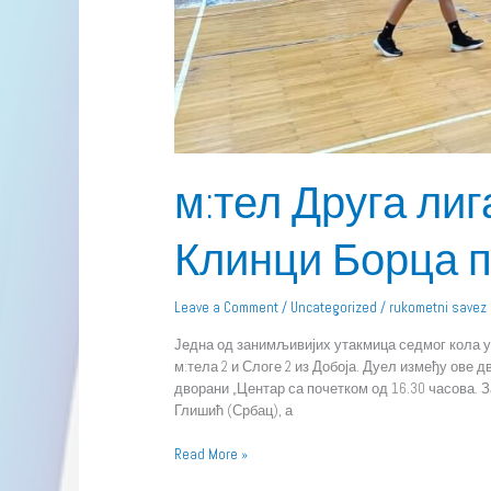
м:тел Друга лига
Клинци Борца п
Leave a Comment
/
Uncategorized
/
rukometni savez
Једна од занимљивијих утакмица седмог кола у
м:тела 2 и Слоге 2 из Добоја. Дуел између ове д
дворани „Центар са почетком од 16.30 часова.
Глишић (Србац), а
Read More »