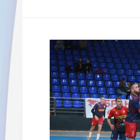
м:тел
Прва
лига
(М):
Дервента
дочекује
Младост