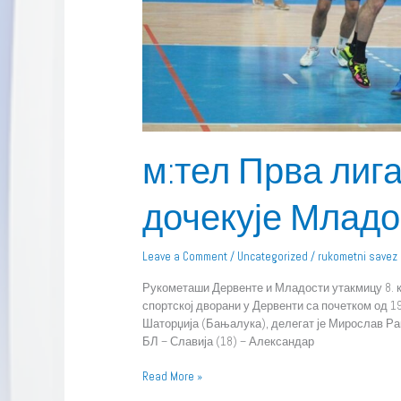
м:тел Прва лига
дочекује Младо
Leave a Comment
/
Uncategorized
/
rukometni savez
Рукометаши Дервенте и Младости утакмицу 8. к
спортској дворани у Дервенти са почетком од 1
Шаторџија (Бањалука), делегат је Мирослав Рак
БЛ – Славија (18) – Александар
Read More »