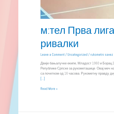
м:тел Прва лига
ривалки
Leave a Comment
/
Uncategorized
/
rukometni savez
Двије бањалучке екипе, Младост 1960 и Борац 2
Републике Српске за рукометашице. Овај меч на
са почетком од 16 часова. Рукометну правду диј
[…]
Read More »