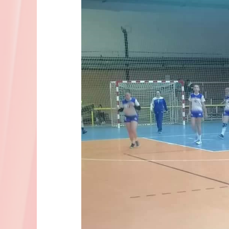
м:тел
Прва
лига
(Ж):
Окршај
градских
ривалки