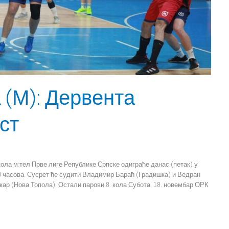
 (М): Дервента
ст
ола м:тел Прве лиге Републике Српске одиграће данас (петак) у
9 часова. Сусрет ће судити Владимир Бараћ (Градишка) и Ведран
ар (Нова Топола). Остали парови 8. кола Субота, 18. новембар ОРК