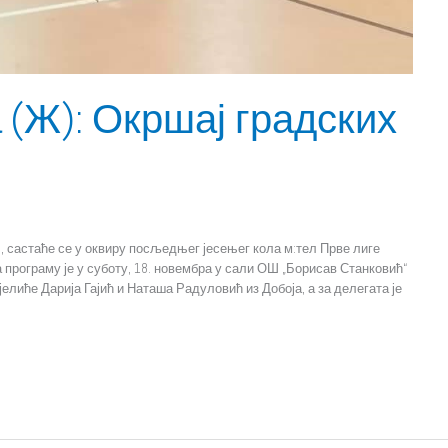
 (Ж): Окршај градских
, састаће се у оквиру посљедњег јесењег кола м:тел Прве лиге
 програму је у суботу, 18. новембра у сали ОШ „Борисав Станковић“
елиће Дарија Гајић и Наташа Радуловић из Добоја, а за делегата је