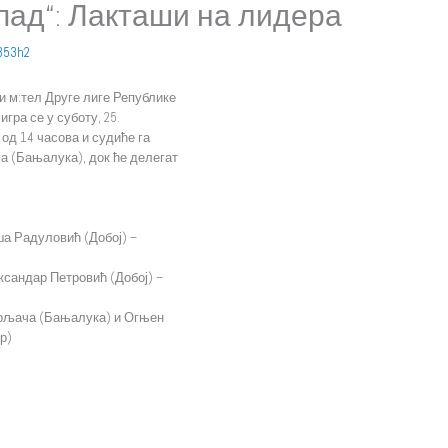
апад“: Лакташи на лидера
353h2
 м:тел Друге лиге Републике
игра се у суботу, 25.
од 14 часова и судиће га
а (Бањалука), док ће делегат
ша Радуловић (Добој) –
ксандар Петровић (Добој) –
Дрљача (Бањалука) и Огњен
р)