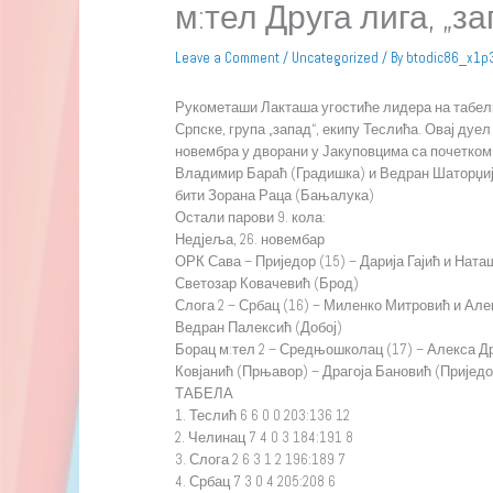
м:тел Друга лига, „з
Leave a Comment
/
Uncategorized
/ By
btodic86_x1p
Рукометаши Лакташа угостиће лидера на табели
Српске, група „запад“, екипу Теслића. Овај дуел 
новембра у дворани у Јакуповцима са почетком 
Владимир Бараћ (Градишка) и Ведран Шаторџиј
бити Зорана Раца (Бањалука)
Остали парови 9. кола:
Недјеља, 26. новембар
ОРК Сава – Приједор (15) – Дарија Гајић и Ната
Светозар Ковачевић (Брод)
Слога 2 – Србац (16) – Миленко Митровић и Але
Ведран Палексић (Добој)
Борац м:тел 2 – Средњошколац (17) – Алекса 
Ковјанић (Прњавор) – Драгоја Бановић (Приједо
ТАБЕЛА
1. Теслић 6 6 0 0 203:136 12
2. Челинац 7 4 0 3 184:191 8
3. Слога 2 6 3 1 2 196:189 7
4. Србац 7 3 0 4 205:208 6