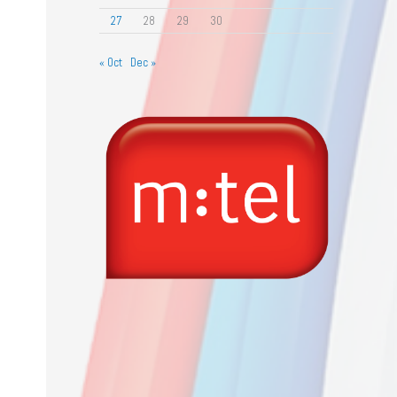
27
28
29
30
« Oct
Dec »