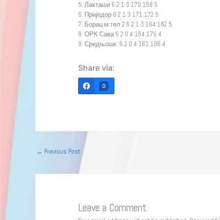
5. Лакташи 6 2 1 3 170:158 5
6. Приједор 6 2 1 3 171:172 5
7. Борац м:тел 2 6 2 1 3 164:182 5
8. ОРК Сава 6 2 0 4 154:176 4
9. Средњошк. 6 2 0 4 161:196 4
Share via:
0
←
Previous Post
Leave a Comment