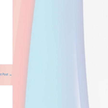
xt Post
→