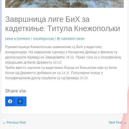
Завршница лиге БиХ за
кадеткиње: Титула Кнежопољки
Leave a Comment
/
Uncategorized
/ By
rukometni savez
Рукометашице Кнежопољке шампионке су БиХ у кадетској
конкуренцији. На завршном турниру у Козарској Дубици у финалу су
декласирале Кривају из Завидовића 38:28. Прије тога су у полуфиналу
убједљиво добиле Дервенту 36:20.
Треће мјесто заузеле су кадеткиње Борца из Бањалуке које су биле
боље од Дервенте добивши их са 24:15. Популарне осице у
полуфиналном дуелу изгубиле су од Криваје 29:25.
Share via:
0
←
Previous Post
Next Post
→