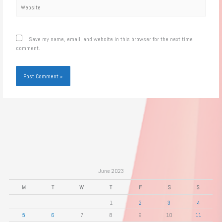
Website
Save my name, email, and website in this browser for the next time I
comment.
June 2023
M
T
W
T
F
S
S
1
2
3
4
5
6
7
8
9
10
11