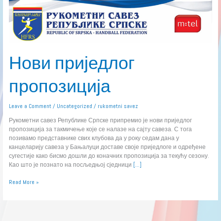
Нови приједлог
пропозиција
Leave a Comment
/
Uncategorized
/
rukometni savez
Рукометни савез Републике Српске припремио је нови приједлог
пропозиција за такмичење које се налазе на сајту савеза. С тога
позивамо представнике свих клубова да у року седам дана у
канцеларију савеза у Бањалуци доставе своје приједлоге и одређене
сугестије како бисмо дошли до коначних пропозиција за текућу сезону.
Као што је познато на посљедњој сједници
[…]
Read More »