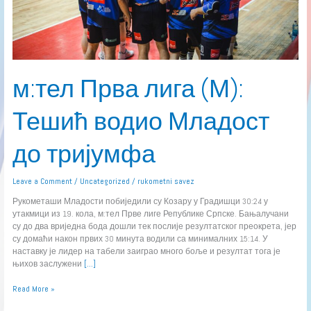
м:тел Прва лига (М):
Тешић водио Младост
до тријумфа
Leave a Comment
/
Uncategorized
/
rukometni savez
Рукометаши Младости побиједили су Козару у Градишци 30:24 у
утакмици из 19. кола, м:тел Прве лиге Републике Српске. Бањалучани
су до два вриједна бода дошли тек послије резултатског преокрета, јер
су домаћи након првих 30 минута водили са минималних 15:14. У
наставку је лидер на табели заиграо много боље и резултат тога је
њихов заслужени
[…]
Read More »