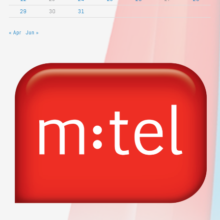
29
30
31
« Apr
Jun »