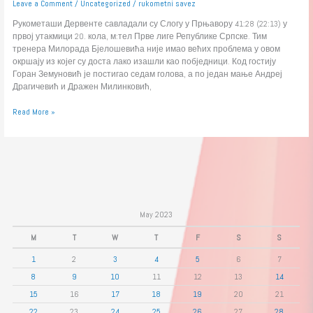
Leave a Comment
/
Uncategorized
/
rukometni savez
Рукометаши Дервенте савладали су Слогу у Прњавору 41:28 (22:13) у
првој утакмици 20. кола, м:тел Прве лиге Републике Српске. Тим
тренера Милорада Бјелошевића није имао већих проблема у овом
окршају из којег су доста лако изашли као побједници. Код гостију
Горан Земуновић је постигао седам голова, а по један мање Андреј
Драгичевић и Дражен Милинковић,
Read More »
May 2023
M
T
W
T
F
S
S
1
2
3
4
5
6
7
8
9
10
11
12
13
14
15
16
17
18
19
20
21
22
23
24
25
26
27
28