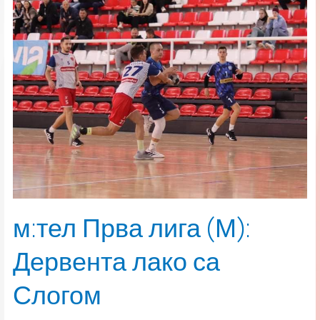
Прва
лига
(М):
Дервента
лако
са
Слогом
м:тел Прва лига (М):
Дервента лако са
Слогом