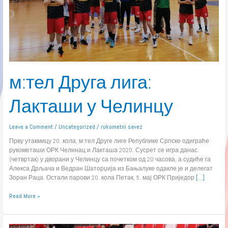
м:тел Друга лига:
Лакташи у Челинцу
Leave a Comment
/
Uncategorized
/
rukometni savez
Прву утакмицу 20. кола, м:тел Друге лиге Републике Српске одиграће
рукометаши ОРК Челинац и Лакташа 2020. Сусрет се игра данас
(четвртак) у дворани у Челинцу са почетком од 20 часова, а судиће га
Алекса Дрљача и Ведран Шаторџија из Бањалуке одакле је и делегат
Зоран Раца. Остали парови 20. кола Петак, 5. мај ОРК Приједор
[…]
Read More »
м:тел