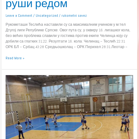
руши редом
Leave a Comment
/
Uncategorized
/
rukometni savez
Рукометаши Теслића наставили су са максималним учинком у м:тел
Дтугој лиги Републике Српске. Овог пута су, у оквиру 16. лигашког кола,
без већих проблема славили у гостима против екипе Челинца коју су
добили са глатких 31:22. Резултати 16. кола: Челинац – Теслић 22:31
ОРК БЛ – Србац 43:28 Средњошколац – ОРК Перихел 28:31 Леотар –
Read More »
м:тел
Прва
лига
(Ж):
„Осице“
корак
до
титуле