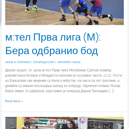
м:тел Прва лига (М):
Бера одбранио бод
Leave a Comment
/
Uncategorized
/
rukometni savez
Дерби сусрет 16. кола м:тел Прве лиге Републике Српске између
рукометаша Козаре и Младости окончан је на равне части, 22:22. Гости
из Бањалуке све вријеме су били у вођству, па чак и са пет разлике, а
домаћи су имали посљедњи напад за побједу. Одлични голман Лазар
Бера (имао 16 одбрана) зауставио је покушај Дариа Ђенадије
[…]
Read More »
м:тел
Друга