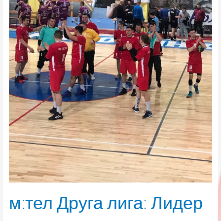
лига:
Лидер
руши
редом
м:тел Друга лига: Лидер