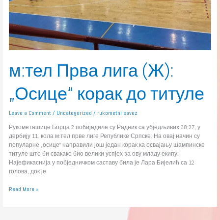
м:тел Прва лига (Ж):
„Осице“ корак до титуле
Leave a Comment
/
Uncategorized
/
rukometni savez
Рукометашице Борца 2 побиједиле су Радник са убједљивих 38:27, у
дербију 11. кола м:тел прве лиге Републике Српске. На овај начин су
популарне „осице“ направили још један корак ка освајању шампинске
титуле што би свакако био велики успјех за ову младу екипу.
Најефикаснија у побједничком саставу била је Лара Бијелић са 12
голова, док је
Read More »