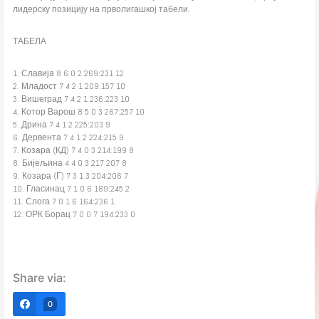
лидерску позицију на прволигашкој табели.
ТАБЕЛА
1. Славија 8 6 0 2 269:231 12
2. Младост 7 4 2 1 209:157 10
3. Вишеград 7 4 2 1 236:223 10
4. Котор Варош 8 5 0 3 267:257 10
5. Дрина 7 4 1 2 225:203 9
6. Дервента 7 4 1 2 224:215 9
7. Козара (КД) 7 4 0 3 214:199 8
8. Бијељина 4 4 0 3 217:207 8
9. Козара (Г) 7 3 1 3 204:206 7
10. Гласинац 7 1 0 6 189:245 2
11. Слога 7 0 1 6 164:236 1
12. ОРК Борац 7 0 0 7 194:233 0
Share via:
0