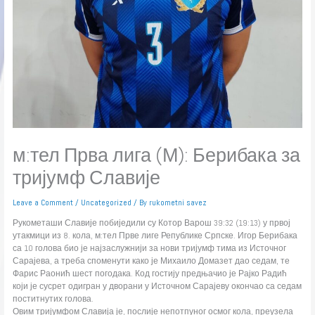
м:тел Прва лига (М): Берибака за
тријумф Славије
Leave a Comment
/
Uncategorized
/ By
rukometni savez
Рукометаши Славије побиједили су Котор Варош 39:32 (19:13) у првој
утакмици из 8. кола, м:тел Прве лиге Републике Српске. Игор Берибака
са 10 голова био је најзаслужнији за нови тријумф тима из Источног
Сарајева, а треба споменути како је Михаило Домазет дао седам, те
Фарис Раонић шест погодака. Код гостију предњачио је Рајко Радић
који је сусрет одигран у дворани у Источном Сарајеву окончао са седам
поститнутих голова.
Овим тријумфом Славија је, послије непотпуног осмог кола, преузела