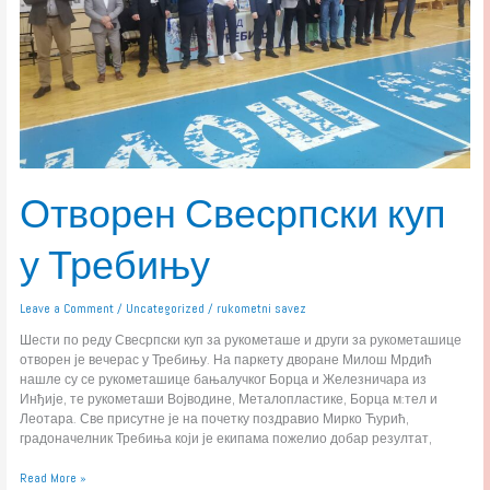
Отворен Свесрпски куп
у Требињу
Leave a Comment
/
Uncategorized
/
rukometni savez
Шести по реду Свесрпски куп за рукометаше и други за рукометашице
отворен је вечерас у Требињу. На паркету дворане Милош Мрдић
нашле су се рукометашице бањалучког Борца и Железничара из
Инђије, те рукометаши Војводине, Металопластике, Борца м:тел и
Леотара. Све присутне је на почетку поздравио Мирко Ћурић,
градоначелник Требиња који је екипама пожелио добар резултат,
Read More »