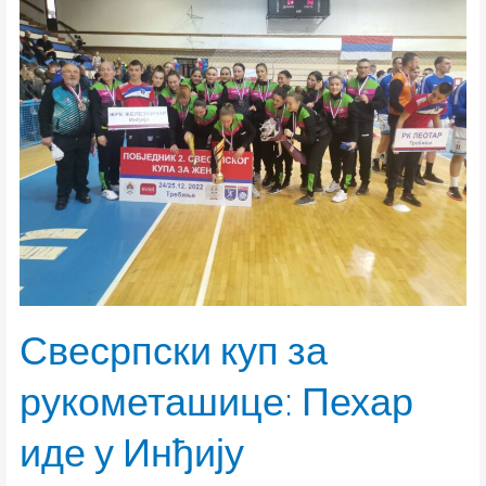
за
рукометашице:
Пехар
иде
у
Инђију
Свесрпски куп за
рукометашице: Пехар
иде у Инђију