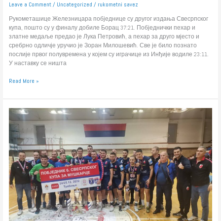
Leave a Comment
/
Uncategorized
/
rukometni savez
Рукометашице Железницара побједнице су другог издања Свесрпског
купа, пошто су у финалу добиле Борац 37:21. Побједнички пехар и
златне медаље предао је Лука Петровић, а пехар за друго мјесто и
сребрно одличје уручио је Зоран Милошевић. Све је било познато
послије првог полувремена у којем су играчице из Инђије водиле 23:11.
У наставку се ништа
Read More »
Свесрпски
куп
за
рукометаше:
Опет
Војводина