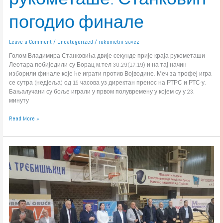
погодио финале
Leave a Comment
/
Uncategorized
/
rukometni savez
Голом Владимира Станковића двије секунде прије краја рукометаши
Леотара побиједили су Борац м:тел 30:29(17:19) и на тај начин
изборили финале које ће играти против Војводине. Меч за трофеј игра
се сутра (недјеља) од 15 часова уз директан пренос на РТРС и РТС-у.
Бањалучани су боље играли у првом полувремену у којем су у 23.
минуту
Read More »
Отворен
Свесрпски
куп
у
Требињу