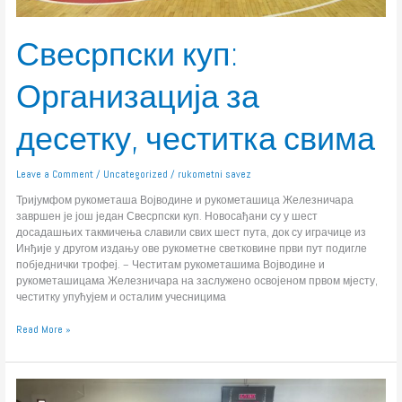
Свесрпски куп:
Организација за
десетку, честитка свима
Leave a Comment
/
Uncategorized
/
rukometni savez
Тријумфом рукометаша Војводине и рукометашица Железничара
завршен је још један Свесрпски куп. Новосађани су у шест
досадашњих такмичења славили свих шест пута, док су играчице из
Инђије у другом издању ове рукометне светковине први пут подигле
побједнички трофеј. – Честитам рукометашима Војводине и
рукометашицама Железничара на заслужено освојеном првом мјесту,
честитку упућујем и осталим учесницима
Read More »
Свесрпски
куп