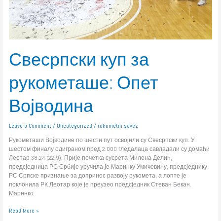
Свесрпски куп за
рукометаше: Опет
Војводина
Leave a Comment
/
Uncategorized
/
rukometni savez
Рукометаши Војводине по шести пут освојили су Свесрпски куп. У
шестом финалу одиграном пред 2.000 гледалаца савладали су домаћи
Леотар 38:24 (22:9). Прије почетка сусрета Милена Делић,
предсједница РС Србије уручила је Маринку Умичевићу, предсједнику
РС Српске признање за допринос развоју рукомета, а лопте је
поклонила РК Леотар које је преузео предсједник Стеван Бекан.
Маринко
Read More »