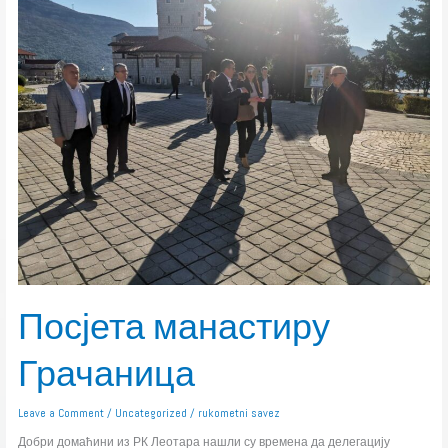
манастиру
Грачаница
Посјета манастиру
Грачаница
Leave a Comment
/
Uncategorized
/
rukometni savez
Добри домаћини из РК Леотара нашли су времена да делегацију