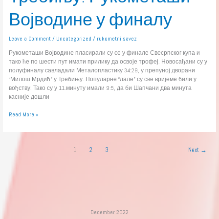
Војводине у финалу
Leave a Comment
/
Uncategorized
/
rukometni savez
Рукометаши Војводине пласирали су се у финале Свесрпског купа и
тако ће по шести пут имати прилику да освоје трофеј. Новосађани су у
полуфиналу савладали Металопластику 34:29, у препуној дворани
“Милош Мрдић” у Требињу. Популарне “лале” су све вријеме били у
вођству. Тако су у 11.минуту имали 9:5, да би Шапчани два минута
касније дошли
Read More »
1
2
3
Next
→
December 2022