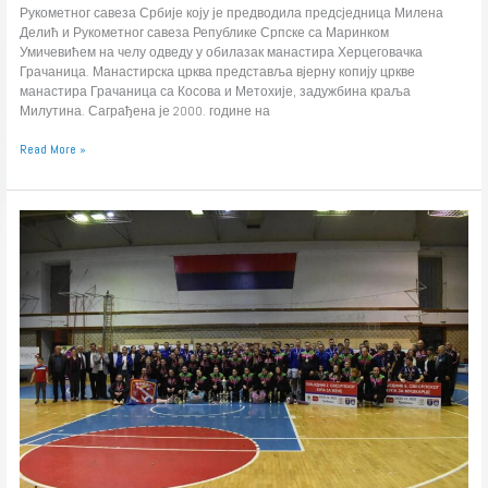
Рукометног савеза Србије коју је предводила предсједница Милена
Делић и Рукометног савеза Републике Српске са Маринком
Умичевићем на челу одведу у обилазак манастира Херцеговачка
Грачаница. Манастирска црква представља вјерну копију цркве
манастира Грачаница са Косова и Метохије, задужбина краља
Милутина. Саграђена је 2000. године на
Read More »
Свесрпски
куп:
Организација
за
десетку,
честитка
свима