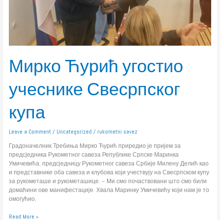
Мирко Ћурић угостио
учеснике Свесрпског
купа
Leave a Comment
/
Uncategorized
/
rukometni savez
Градоначелник Требиња Мирко Ћурић приредио је пријем за
предсједника Рукометног савеза Републике Српске Маринка
Умичевића, предсједницу Рукометног савеза Србије Милену Делић као
и представнике оба савеза и клубова који учествују на Свесрпском купу
за рукометаше и рукометашице. – Ми смо почаствовани што смо били
домаћини ове манифестације. Хвала Маринку Умичевићу који нам је то
омогућио,
Read More »