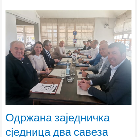
Одржана
заједничка
сједница
два
савеза
Одржана заједничка
сједница два савеза