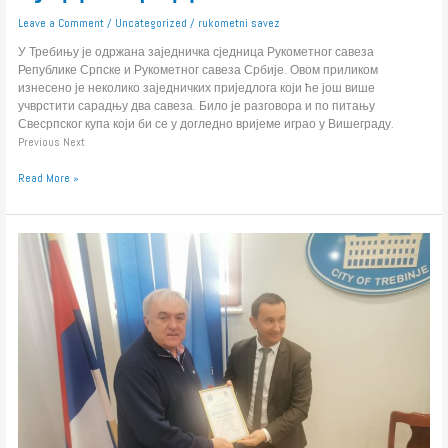
Leave a Comment
/
Uncategorized
/
rukometni savez
У Требињу је одржана заједничка сједница Рукометног савеза
Републике Српске и Рукометног савеза Србије. Овом приликом
изнесено је неколико заједничких приједлога који ће још више
учврстити сарадњу два савеза. Било је разговора и по питању
Свесрпског купа који би се у догледно вријеме играо у Вишеграду.
Previous Next
Read More »
Мирко
Ћурић
угостио
учеснике
Свесрпског
купа