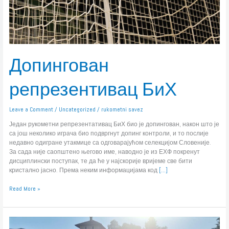
Допингован
репрезентивац БиХ
Leave a Comment
/
Uncategorized
/
rukometni savez
Један рукометни репрезентативац БиХ био је допингован, након што је
са још неколико играча био подвргнут допинг контроли, и то послије
недавно одигране утакмице са одговарајућом селекцијом Словеније.
За сада није саопштено његово име, наводно је из ЕХФ покренут
дисциплински поступак, те да ће у најскорије вријеме све бити
кристално јасно. Према неким информацијама код
[…]
Read More »
Посјета