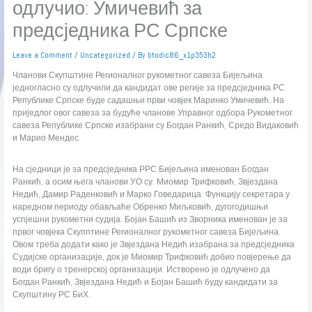
одлучио: Умичевић за
предсједника РС Српске
Leave a Comment
/
Uncategorized
/ By
btodic86_x1p353h2
Чланови Скупштине Регионалног рукометног савеза Бијељина
једногласно су одлучили да кандидат ове регије за предсједника РС
Републике Српске буде садашњи први човјек Маринко Умичевић. На
приједлог овог савеза за будуће чланове Управног одбора Рукометног
савеза Републике Српске изабрани су Богдан Ранкић, Средо Видаковић
и Марио Мендес.
На сједници је за предсједника РРС Бијељина именован Богдан
Ранкић, а осим њега чланови УО су: Миомир Трифковић, Звјездана
Недић, Дамир Раденковић и Марко Говедарица. Функцију секретара у
наредном периоду обављаће Обренко Миљковић, дугогодишњи
успјешни рукометни судија. Бојан Башић из Зворника именован је за
првог човјека Скупптине Регионалног рукометног савеза Бијељина.
Овом треба додати како је Звјездана Недић изабрана за предсједника
Судијске организације, док је Миомир Трифковић добио повјерење да
води бригу о тренерској организацији. Истворено је одлучено да
Богдан Ранкић, Звјездана Недић и Бојан Башић буду кандидати за
Скупштину РС БиХ.