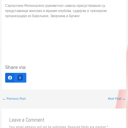
Скупштини Регионалног рукометног савеза присуствовали су
представници женских и мушкиг клубова, судијске и тренерске
организације из Бијељине, Зворника и Брчког.
Share via:
0
←
Previous Post
Next Post
→
Leave a Comment
Your email address will not be published.
Required fields are marked
*