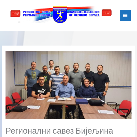
Skip
Main
to
content
Menu
Регионални савез Бијељина