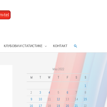
Search
КЛУБОВИ И СТАТИСТИКЕ
КОНТАКТ
May 2022
M
T
W
T
F
S
S
1
2
3
4
5
6
7
8
9
10
11
12
13
14
15
16
17
18
19
20
21
22