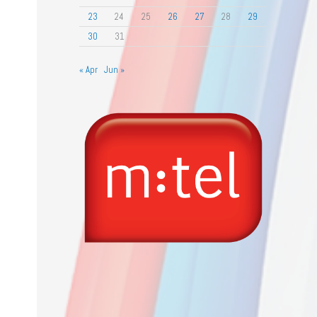
23
24
25
26
27
28
29
30
31
« Apr
Jun »