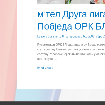
м:тел Друга лига
Побједа ОРК БЛ
Leave a Comment
/
Uncategorized
/
btodic86_x1p35
Рукометаши ОРК БЛ савладали су Борац м:тел 2 с
група „запад. Вељко Граховац са шест голова и
саставу. У пораженој екипи нешто бољи учинак 
постигнута
[…]
Read More »