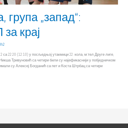
, група „запад“:
 за крај
3h2
а 22:20 (12:10) у посљедњој утакмици 22. кола, м:тел Друге лиге,
 Никша Тривуновић са четири били су најефикаснији у побједничком
имали су Алексеј Богданић са пет и Коста Штрбац са четири