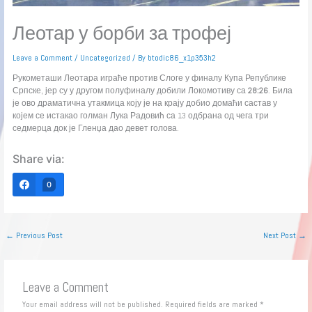
Леотар у борби за трофеј
Leave a Comment
/
Uncategorized
/ By
btodic86_x1p353h2
Рукометаши Леотара играће против Слоге у финалу Купа Републике
Српске, јер су у другом полуфиналу добили Локомотиву са
28:26
. Била
је ово драматична утакмица коју је на крају добио домаћи састав у
којем се истакао голман Лука Радовић са 13 одбрана од чега три
седмерца док је Гленџа дао девет голова.
Share via:
0
←
Previous Post
Next Post
→
Leave a Comment
Your email address will not be published.
Required fields are marked
*