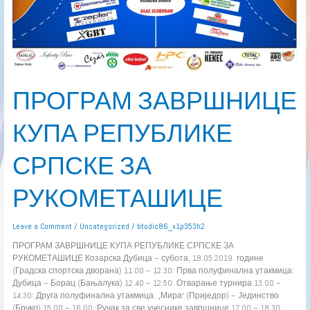
ПРОГРАМ ЗАВРШНИЦЕ
КУПА РЕПУБЛИКЕ
СРПСКЕ ЗА
РУКОМЕТАШИЦЕ
Leave a Comment
/
Uncategorized
/
btodic86_x1p353h2
ПРОГРАМ ЗАВРШНИЦЕ КУПА РЕПУБЛИКЕ СРПСКЕ ЗА
РУКОМЕТАШИЦЕ Козарска Дубица – субота, 18.05.2019. године
(Градска спортска дворана) 11.00 – 12.30: Прва полуфинална утакмица:
Дубица – Борац (Бањалука) 12.40 – 12.50: Отварање турнира 13.00 –
14.30: Друга полуфинална утакмица: „Мира“ (Приједор) – Јединство
(Брчко) 15.00 – 16.00: Ручак за све учеснике завршнице 17.00 – 18.30: