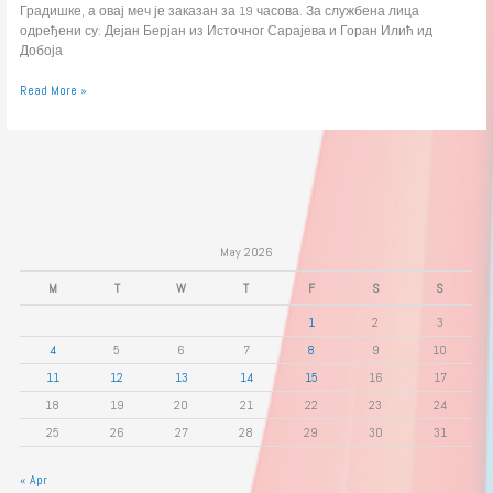
Градишке, а овај меч је заказан за 19 часова. За службена лица
одређени су: Дејан Берјан из Источног Сарајева и Горан Илић ид
Добоја
Read More »
May 2026
M
T
W
T
F
S
S
1
2
3
4
5
6
7
8
9
10
11
12
13
14
15
16
17
18
19
20
21
22
23
24
25
26
27
28
29
30
31
« Apr