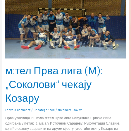
лига
(М):
„Соколови“
чекају
Козару
м:тел Прва лига (М):
„Соколови“ чекају
Козару
Leave a Comment
/
Uncategorized
/
rukometni savez
Прва утакмица 21. кола м:тел Прве лиге Републике Српске биће
одиграна у петак, 8. маја у Источном Сарајеву. Рукометаши Славије,
који ће сезону завршити на друом мјесту, угостиће екипу Козаре из