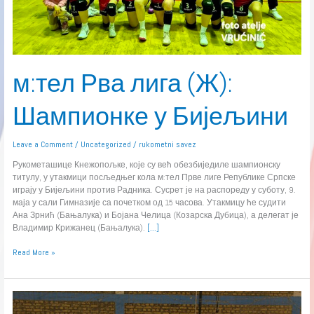
м:тел Рва лига (Ж):
Шампионке у Бијељини
Leave a Comment
/
Uncategorized
/
rukometni savez
Рукометашице Кнежопољке, које су већ обезбиједиле шампионску
титулу, у утакмици посљедњег кола м:тел Прве лиге Републике Српске
играју у Бијељини против Радника. Сусрет је на распореду у суботу, 9.
маја у сали Гимназије са почетком од 15 часова. Утакмицу ће судити
Ана Зрнић (Бањалука) и Бојана Челица (Козарска Дубица), а делегат је
Владимир Крижанец (Бањалука).
[…]
Read More »
м:тел
Прва