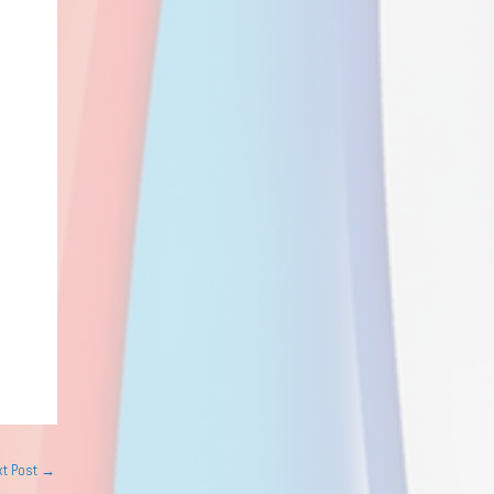
xt Post
→