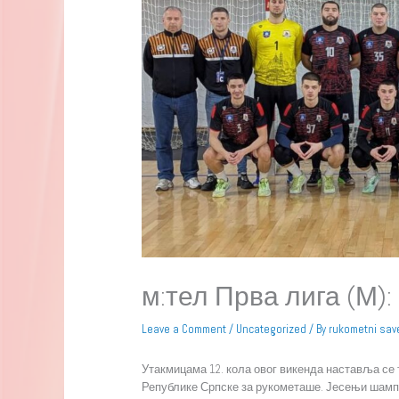
м:тел Прва лига (М)
Leave a Comment
/
Uncategorized
/ By
rukometni sav
Утакмицама 12. кола овог викенда наставља се 
Републике Српске за рукометаше. Јесењи шамп