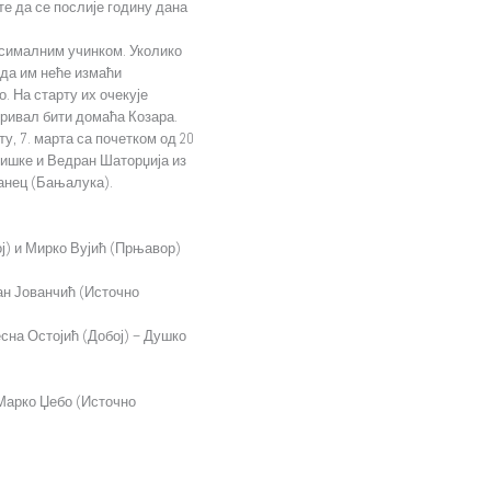
те да се послије годину дана
ксималним учинком. Уколико
нда им неће измаћи
. На старту их очекује
 ривал бити домаћа Козара.
у, 7. марта са почетком од 20
ишке и Ведран Шаторџија из
анец (Бањалука).
ј) и Мирко Вујић (Прњавор)
ан Јованчић (Источно
сна Остојић (Добој) – Душко
 Марко Џебо (Источно