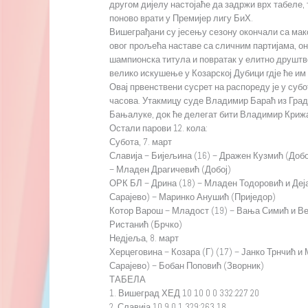
другом дијелу настојаће да задржи врх табеле, 
поново врати у Премијер лигу БиХ.
Вишеграђани су јесењу сезону окончали са ма
овог прољећа наставе са сличним партијама, о
шампионска титула и повратак у елитно друштво
велико искушење у Козарској Дубици гдје ће им
Овај првенствени сусрет на распореду је у субот
часова. Утакмицу суде Владимир Бараћ из Град
Бањалуке, док ће делегат бити Владимир Криж
Остали парови 12. кола:
Субота, 7. март
Славија – Бијељина (16) – Дражен Кузмић (Добо
– Младен Драгичевић (Добој)
ОРК БЛ – Дрина (18) – Младен Тодоровић и Деј
Сарајево) – Маринко Анушић (Приједор)
Котор Варош – Младост (19) – Вања Симић и Ве
Ристанић (Брчко)
Недјеља, 8. март
Херцеговина – Козара (Г) (17) – Јанко Трнчић и
Сарајево) – Бобан Поповић (Зворник)
ТАБЕЛА
1. Вишеград ХЕД 10 10 0 0 332:227 20
2. Славија 10 9 0 1 329:263 18