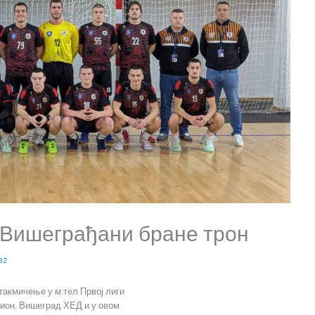
: Вишеграђани бране трон
ez
такмичење у м:тел Првој лиги
ион, Вишеград ХЕД и у овом