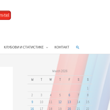
Search
КЛУБОВИ И СТАТИСТИКЕ
КОНТАКТ
March 2026
M
T
W
T
F
S
S
1
2
3
4
5
6
7
8
9
10
11
12
13
14
15
16
17
18
19
20
21
22