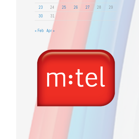
23
24
25
26
27
28
29
30
31
« Feb
Apr »