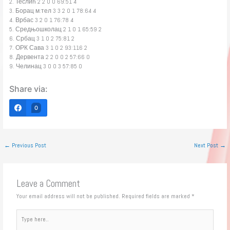
2. Теслић 2 2 0 0 69:51 4
3. Борац м:тел 3 3 2 0 1 78:64 4
4. Врбас 3 2 0 1 76:78 4
5. Средњошколац 2 1 0 1 65:59 2
6. Србац 3 1 0 2 75:81 2
7. ОРК Сава 3 1 0 2 93:116 2
8. Дервента 2 2 0 0 2 57:66 0
9. Челинац 3 0 0 3 57:85 0
Share via:
0
←
Previous Post
Next Post
→
Leave a Comment
Your email address will not be published.
Required fields are marked
*
Type
here..