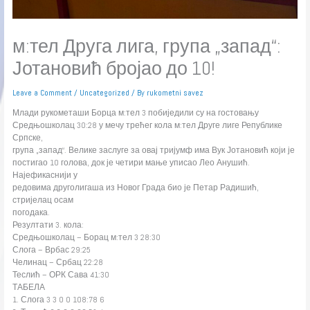
м:тел Друга лига, група „запад“:
Јотановић бројао до 10!
Leave a Comment
/
Uncategorized
/ By
rukometni savez
Млади рукометаши Борца м:тел 3 побиједили су на гостовању
Средњошколац 30:28 у мечу трећег кола м:тел Друге лиге Републике
Српске,
група „запад“. Велике заслуге за овај тријумф има Вук Јотановић који је
постигао 10 голова, док је четири мање уписао Лео Анушић.
Најефикаснији у
редовима друголигаша из Новог Града био је Петар Радишић,
стријелац осам
погодака.
Резултати 3. кола:
Средњошколац – Борац м:тел 3 28:30
Слога – Врбас 29:25
Челинац – Србац 22:28
Теслић – ОРК Сава 41:30
ТАБЕЛА
1. Слога 3 3 0 0 108:78 6