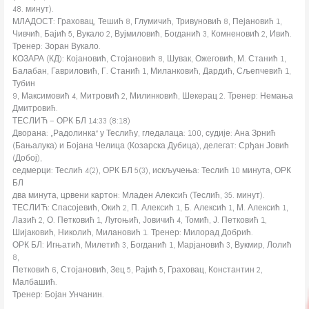
48. минут).
МЛАДОСТ: Граховац, Тешић 8, Глумичић, Тривуновић 8, Пејановић 1,
Чивчић, Бајић 5, Вукало 2, Вујмиловић, Богданић 3, Комненовић 2, Ивић.
Тренер: Зоран Вукало.
КОЗАРА (КД): Којановић, Стојановић 8, Шувак, Ожеговић, М. Станић 1,
Балабан, Гавриловић, Г. Станић 1, Миланковић, Дардић, Сљепчевић 1,
Тубин
9, Максимовић 4, Митровић 2, Милинковић, Шекерац 2. Тренер: Немања
Дмитровић.
ТЕСЛИЋ – ОРК БЛ 14:33 (8:18)
Дворана: „Радолинка“ у Теслићу, гледалаца: 100, судије: Ана Зрнић
(Бањалука) и Бојана Челица (Козарска Дубица), делегат: Срђан Јовић
(Добој),
седмерци: Теслић 4(2), ОРК БЛ 5(3), искључења: Теслић 10 минута, ОРК
БЛ
два минута, црвени картон: Младен Алексић (Теслић, 35. минут).
ТЕСЛИЋ: Спасојевић, Окић 2, П. Алексић 1, Б. Алексић 1, М. Алексић 1,
Лазић 2, О. Петковић 1, Лугоњић, Јовичић 4, Томић, Ј. Петковић 1,
Шијаковић, Николић, Милановић 1. Тренер: Милорад Добрић.
ОРК БЛ: Игњатић, Милетић 3, Богданић 1, Марјановић 3, Вукмир, Лолић
8,
Петковић 6, Стојановић, Зец 5, Рајић 5, Граховац, Константин 2,
Малбашић.
Тренер: Бојан Унчанин.