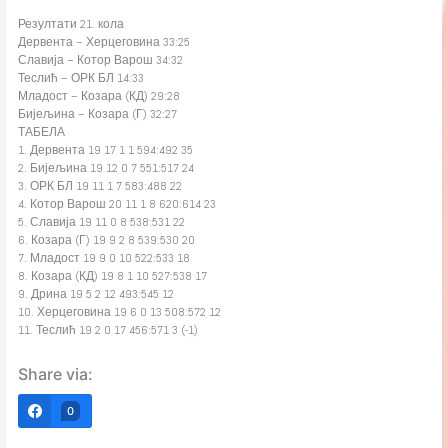
Резултати 21. кола
Дервента – Херцеговина 33:25
Славија – Котор Варош 34:32
Теслић – ОРК БЛ 14:33
Младост – Козара (КД) 29:28
Бијељина – Козара (Г) 32:27
ТАБЕЛА
1. Дервента 19 17 1 1 594:492 35
2. Бијељина 19 12 0 7 551:517 24
3. ОРК БЛ 19 11 1 7 583:488 22
4. Котор Варош 20 11 1 8 620:614 23
5. Славија 19 11 0 8 538:531 22
6. Козара (Г) 19 9 2 8 539:530 20
7. Младост 19 9 0 10 522:533 18
8. Козара (КД) 19 8 1 10 527:538 17
9. Дрина 19 5 2 12 493:545 12
10. Херцеговина 19 6 0 13 508:572 12
11. Теслић 19 2 0 17 456:571 3 (-1)
Share via:
0