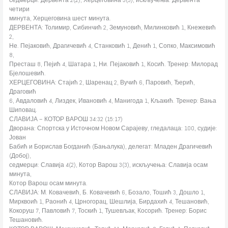
четири
минута, Херцеговина шест минута.
ДЕРВЕНТА: Толимир, Сибинчић 2, Земуновић, Милинковић 1, Кнежевић
2,
Не. Пејаковић, Драгичевић 4, Станковић 1, Денић 1, Сопко, Максимовић
8,
Престаш 8, Пејић 4, Шатара 1, Ни. Пејаковић 1, Косић. Тренер: Милорад
Бјелошевић.
ХЕРЦЕГОВИНА: Стајић 2, Шаренац 2, Вучић 6, Паровић, Ђерић,
Драговић
6, Авдаловић 4, Лиздек, Ивановић 4, Манигода 1, Кљакић. Тренер: Вања
Шиповац.
СЛАВИЈА – КОТОР ВАРОШ 34:32 (15:17)
Дворана: Спортска у Источном Новом Сарајеву, гледалаца: 100, судије:
Јован
Бабић и Борислав Богданић (Бањалука), делегат: Младен Драгичевић
(Добој),
седмерци: Славија 4(2), Котор Варош 3(3), искључења: Славија осам
минута,
Котор Варош осам минута.
СЛАВИЈА: М. Ковачевић, Б. Ковачевић 6, Бозало, Тошић 3, Дошло 1,
Мирквоић 1, Раонић 4, Црногорац, Шешлија, Бирдахић 4, Тешановић,
Кокоруш 7, Павловић 7, Тоскић 1, Тушевљак, Косорић. Тренер: Борис
Тешановић.