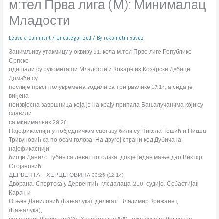
м:тел Прва лига (М): Минималац
Младости
Leave a Comment
/
Uncategorized
/ By
rukometni savez
Занимљиву утакмицу у оквиру 21. кола м:тел Прве лиге Републике
Српске
одиграли су рукометаши Младости и Козаре из Козарске Дубице.
Домаћи су
послије првог полувремена водили са три разлике 17:14, а онда је
виђена
неизвјесна завршница која је на крају припала Бањалучанима који су
славили
са минималних 29:28.
Најефикаснији у побједничком саставу били су Никола Тешић и Никша
Тривуновић са по осам голова. На другој страни код Дубичана
најефикаснији
био је Данило Тубин са девет погодака, док је један мање дао Виктор
Стојановић.
ДЕРВЕНТА – ХЕРЦЕГОВИНА 33:25 (12:14)
Дворана: Спортска у Дервентић, гледалаца: 200, судије: Себастијан
Каран и
Огњен Даниловић (Бањалука), делегат: Владимир Крижанец
(Бањалука),
седмерци: Дервента 2(2), Херцеговина 5(5), искључења: Дервента