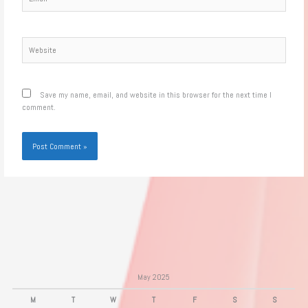
Website
Save my name, email, and website in this browser for the next time I
comment.
May 2025
M
T
W
T
F
S
S