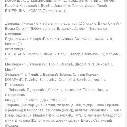
КОТОР ВАРОШ: Максимовић, Тепић 11, Марковић 9, Гатић 1, Петковић,
Радић 4, Керезовић 1, Бојић 1, Јовичић 5. Тренер: Дамјан Тепић.
БИЈЕЉИНА – КОЗАРА (Г) 32:27 (16:14)
Дворана: „Гимназије“ у Бијељини, гледалаца: 150, судије: Вања Симић и
Весна Остојић (Добој), делегат: Владимир Даковић (Бијељина),
седмерци:
Бијељина 4(2), Козара (Г) 5(5), искључења: Бијељина осам минута,
Козара (Г)
осам минута.
БИЈЕЉИНА: Јанковић, Жужа 12, Пепић, Капор, Стевановић 5, Марковић
2,
Мехмедовић, Латиновић 5, Грбић, Остојић, Шкорић 3, Л. Вејновић 1,
Матић,
Живановић 4, Пурић, Ј. Вејновић. Тренер: Славен Лончар.
КОЗАРА (Г): Грујић 2, Војновић 2, Станчић 4, Бркић, Јанковић 4,
Петошевић
1, Пејаковић, Тодоровић 2, Савић 12, Ковачевић. Тренер: Никола
Степановић.
МЛАДОСТ – КОЗАРА (КД) 29:28 (17:14)
Дворана: „Центар“ у Бањалуци, гледалаца: 100, судије: Саша Бијељић
(Градишка) и Мирослав Товиловић (Добој), делегат: Милан Жујић (Нови
Град), седмерци: Младост 4(4), Козара (КД) 7(7), искључења: Младост 14
минута, Козара (КД) 14 минута, црвени картон: Виктор Стојановић
(Козара,