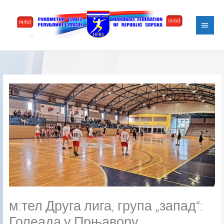
Skip
Main
to
content
Menu
м:тел Друга лига, група „запад“:
Голеада у Прњавору