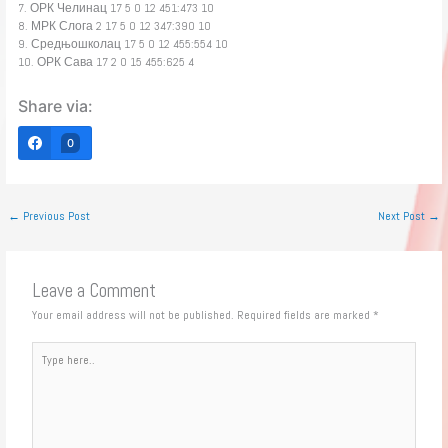
7. ОРК Челинац 17 5 0 12 451:473 10
8. МРК Слога 2 17 5 0 12 347:390 10
9. Средњошколац 17 5 0 12 455:554 10
10. ОРК Сава 17 2 0 15 455:625 4
Share via:
0
←
Previous Post
Next Post
→
Leave a Comment
Your email address will not be published.
Required fields are marked
*
Type
here..