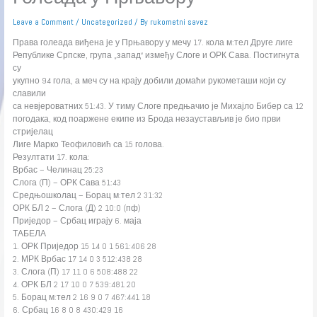
Leave a Comment
/
Uncategorized
/ By
rukometni savez
Права голеада виђена је у Прњавору у мечу 17. кола м:тел Друге лиге
Републике Српске, група „запад“ између Слоге и ОРК Сава. Постигнута
су
укупно 94 гола, а меч су на крају добили домаћи рукометаши који су
славили
са невјероватних 51:43. У тиму Слоге предњачио је Михајло Бибер са 12
погодака, код поаржене екипе из Брода незаустављив је био први
стријелац
Лиге Марко Теофиловић са 15 голова.
Резултати 17. кола:
Врбас – Челинац 25:23
Слога (П) – ОРК Сава 51:43
Средњошколац – Борац м:тел 2 31:32
ОРК БЛ 2 – Слога (Д) 2 10:0 (пф)
Приједор – Србац играју 6. маја
ТАБЕЛА
1. ОРК Приједор 15 14 0 1 561:406 28
2. МРК Врбас 17 14 0 3 512:438 28
3. Слога (П) 17 11 0 6 508:488 22
4. ОРК БЛ 2 17 10 0 7 539:481 20
5. Борац м:тел 2 16 9 0 7 467:441 18
6. Србац 16 8 0 8 430:429 16