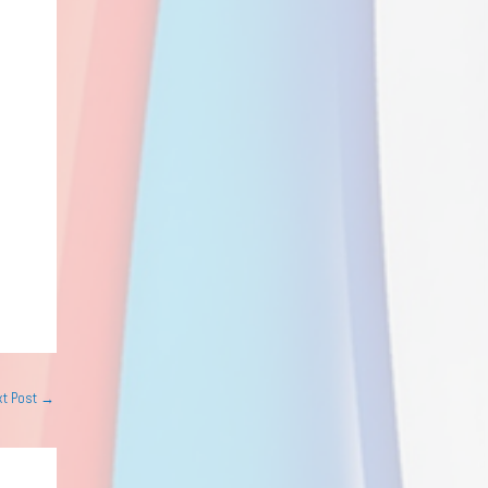
xt Post
→