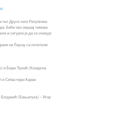
ez
м:тел Друге лиге Републике
ора. Биће ово окршај тимова
ле и сигурно је да се очекује
ворани на Лаушу са почетком
) и Бојан Ђукић (Козарска
ћ и Себастијан Каран
в Богданић (Бањалука) – Игор