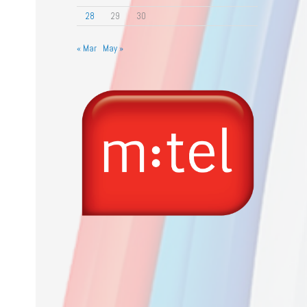
28
29
30
« Mar
May »