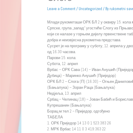
Leave a Comment
/
Uncategorized
/ By
rukometni sav
Млади рукометаши ОРК БЛ 2 у оквиру 15. кола 
Српске, група „запад“ угостиће Слогу из Прњав
који се налазе у горњем дијелу првенствене табе
добра и неизвјесна рукометна представа.
Сусрет је на програму у суботу, 12. априла у д
од 16.30 часова.
Парови 15. кола:
Субота, 12. април
Врбас – ОРК Сава (14) – Иван Анушић (Приједор
Дубица) – Маринко Анушић (Приједор)
ОРК БЛ 2 – Слога (П) (16.30) – Огњен Данилови
(Бањалука) – Зоран Раца (Бањалука)
Недјеља, 13. април
Србац – Челинац (18) – Јован Бабић и Борисла
Купрешанин (Бањалука)
Борац м:тел 2 – Приједор, одгођено
ТАБЕЛА
1. ОРК Приједор 14 13 0 1 523:383 26
2. МРК Врбас 14 11 0 3 419:363 22