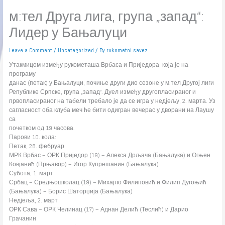
м:тел Друга лига, група „запад“:
Лидер у Бањалуци
Leave a Comment
/
Uncategorized
/ By
rukometni savez
Утакмицом између рукометаша Врбаса и Приједора, која је на
програму
данас (петак) у Бањалуци, почиње други дио сезоне у м:тел Другој лиги
Републике Српске, група „запад“. Дуел између другопласираног и
првопласираног на табели требало је да се игра у недјељу, 2. марта. Уз
сагласност оба клуба меч ће бити одигран вечерас у дворани на Лаушу
са
почетком од 19 часова.
Парови 10. кола:
Петак, 28. фебруар
МРК Врбас – ОРК Приједор (19) – Алекса Дрљача (Бањалука) и Огњен
Ковјанић (Прњавор) – Игор Купрешанин (Бањалука)
Субота, 1. март
Србац – Средњошколац (19) – Михајло Филиповић и Филип Дугоњић
(Бањалука) – Борис Шаторџија (Бањалука)
Недјеља, 2. март
ОРК Сава – ОРК Челинац (17) – Аднан Делић (Теслић) и Дарио
Грачанин