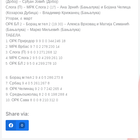
(Добој) – Срђан Јовић (Добој)
Слога (П) – МРК Слога 2 (17) – Ана Зрнић (Бањалука) и Бојана Челица
(Козарска Дубица) – Владимир Крижанец (Бањалука)
Уторак, 4. март
ОРК БЛ 2 – Борац м:тел 2 (19.30) – Алекса Врховац и Матија Симанић
(Бањалука) – Марко Миљевић (Бањалука)
ТАБЕЛА
1. ОРК Приједор 9 9 0 0 344:246 18
2. МРК Врбас 9 7 0 2 278:230 14
3. Слога (П) 9 6 0 3 271:268 12
4. МРК Слога 2 9 5 0 4 299:261 10
5. ОРК БЛ 2 9 5 0 4 299:278 10
6. Борац м:тел 2 9 4 0 5 286:273 8
7. Србац 9 4 0 5 261:267 8
8. ОРК Челинац 9 2 0 7 242:265 4
9. Средњошколац 8 2 0 6 198:288 4
10. ОРК Сава 8 0 0 8 210:312 0
Share via:
0