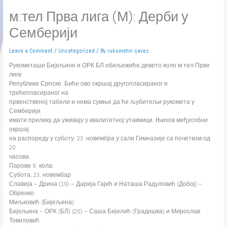
м:тел Прва лига (М): Дерби у
Семберији
Leave a Comment
/
Uncategorized
/ By
rukometni savez
Рукометаши Бијељине и ОРК БЛ обиљежиће девето коло м:тел Прве
лиге
Републике Српске. Биће ово окршај другопласираног и
трећепласираног на
првенственој табели и нема сумње да ће љубитељи рукомета у
Семберији
имати прилику да уживају у квалитетној утакмици. Њихов међусобни
окршај
на распореду у суботу, 23. новембра у сали Гимназије са почетком од
20
часова.
Парови 9. кола:
Субота, 23. новембар
Славија – Дрина (19) – Дарија Гајић и Наташа Радуловић (Добој) –
Обренко
Миљковић (Бијељина)
Бијељина – ОРК (БЛ) (20) – Саша Бијелић (Градишка) и Мирослав
Товиловић