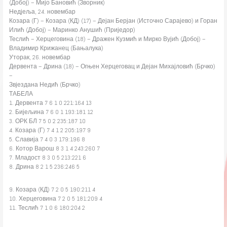
(Добој) – Мијо Бановић (Зворник)
Недјеља, 24. новембар
Козара (Г) – Козара (КД) (17) – Дејан Берјан (Источно Сарајево) и Горан
Илић (Добој) – Маринко Анушић (Приједор)
Теслић – Херцеговина (18) – Дражен Кузмић и Мирко Вујић (Добој) –
Владимир Крижанец (Бањалука)
Уторак, 26. новембар
Дервента – Дрина (18) – Огњен Херцеговац и Дејан Михајловић (Брчко)
–
Звјездана Недић (Брчко)
ТАБЕЛА
1. Дервента 7 6 1 0 221:164 13
2. Бијељина 7 6 0 1 193:181 12
3. ОРК БЛ 7 5 0 2 235:187 10
4. Козара (Г) 7 4 1 2 205:197 9
5. Славија 7 4 0 3 179:196 8
6. Котор Варош 8 3 1 4 243:260 7
7. Младост 8 3 0 5 213:221 6
8. Дрина 8 2 1 5 236:246 5
9. Козара (КД) 7 2 0 5 190:211 4
10. Херцеговина 7 2 0 5 181:209 4
11. Теслић 7 1 0 6 180:204 2