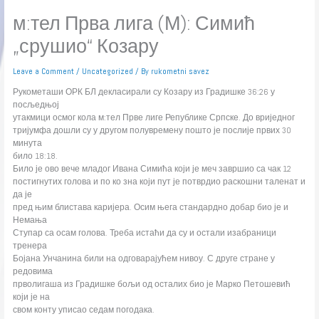
м:тел Прва лига (М): Симић
„срушио“ Козару
Leave a Comment
/
Uncategorized
/ By
rukometni savez
Рукометаши ОРК БЛ декласирали су Козару из Градишке 36:26 у
посљедњој
утакмици осмог кола м:тел Прве лиге Републике Српске. До вриједног
тријумфа дошли су у другом полувремену пошто је послије првих 30
минута
било 18:18.
Било је ово вече младог Ивана Симића који је меч завршио са чак 12
постигнутих голова и по ко зна који пут је потврдио раскошни таленат и
да је
пред њим блистава каријера. Осим њега стандардно добар био је и
Немања
Ступар са осам голова. Треба истаћи да су и остали изабраници
тренера
Бојана Унчанина били на одговарајућем нивоу. С друге стране у
редовима
прволигаша из Градишке бољи од осталих био је Марко Петошевић
који је на
свом конту уписао седам погодака.