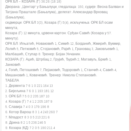
ОРК БЛ – КОЗАРА (Г) 36:26 (18:18)
Дворана: „Центар“ у Бањалуци, гледалаца: 150, судије: Весна Балван и
Татјана Праштало (Бањалука), делегат: Александар Врховац
(Бањалука),
седмерци: ОРК БЛ 3(3), Козара (Г) 5(4), искључења: ОРК БЛ осам
минута,
Козара (Г) 12 минута, црвени картон: Срђан Савић (Козара у 57.
минуту).
ОРК БЛ: Игњатић, Новаковић 1, Симић 12, Богданић, Жмирић, Вукмир,
Лолић 5, Петковић 5, Стојановић, Рајић 1, Граховац 3, Јаковљевић 1,
Малбашић, Ступар 8. Тренер: Бојан Унчанин.
КОЗАРА (Г): Аџић, Штрбац 2, Грујић, Ђурић 2, Матавуљ, Бркић 1,
Јанковић
4, Гогић, Петошевић 7, Пејаковић, Тодоровић 1, Станчић 4, Савић 4,
Мишановић 1, Ковачевић. Тренер: Никола Степановић.
ТАБЕЛА
1. Дервента 7 6 1 0 221:164 13
2. Бијељина 7 6 0 1 193:181 12
3. ОРК БЛ 7 5 0 2 235:187 10
4. Козара (Г) 7 4 1 2 205:197 9
5. Славија 7 4 0 3 179:196 8
6. Котор Варош 8 3 1 4 243:260 7
7. Младост 8 3 0 5 213:221 6
8. Дрина 8 2 1 5 236:246 5
9. Козара (КД) 7 2 0 5 190:211 4