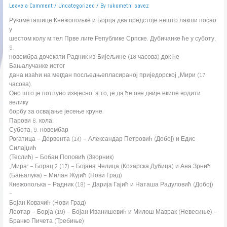
Leave a Comment
/
Uncategorized
/ By
rukometni savez
Рукометашице Кнежопољке и Борца два предстоје нешто лакши посао
у
шестом колу м:тел Прве лиге Републике Српске. Дубичанке ће у суботу,
9.
новембра дочекати Радник из Бијељине (18 часова) док ће
Бањалучанке истог
дана изаћи на мегдан посљедњепласираној приједорској „Мири (17
часова).
Оно што је потпуно извјесно, а то, је да ће ове двије екипе водити
велику
борбу за освајање јесење круне.
Парови 6. кола:
Субота, 9. новембар
Рогатица – Дервента (14) – Александар Петровић (Добој) и Едис
Силајџић
(Теслић) – Бобан Поповић (Зворник)
„Мира“ – Борац 2 (17) – Бојана Челица (Козарска Дубица) и Ана Зрнић
(Бањалука) – Милан Жујић (Нови Град)
Кнежопољка – Радник (18) – Дарија Гајић и Наташа Радуловић (Добој)
–
Бојан Ковачић (Нови Град)
Леотар – Борја (19) – Бојан Иванишевић и Милош Маврак (Невесиње) –
Бранко Пичета (Требиње)