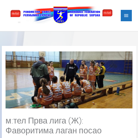
Skip
Main
to
content
Menu
м:тел Прва лига (Ж):
Фаворитима лаган посао