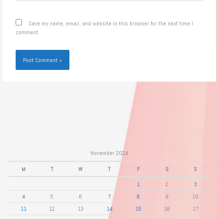
Save my name, email, and website in this browser for the next time I
comment.
November 2024
M
T
W
T
F
S
S
1
2
3
4
5
6
7
8
9
10
11
12
13
14
15
16
17