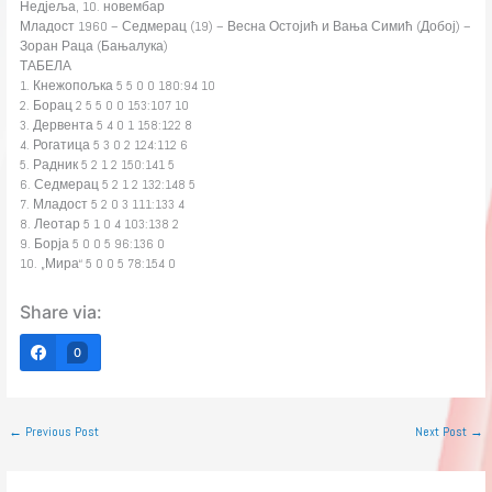
Недјеља, 10. новембар
Младост 1960 – Седмерац (19) – Весна Остојић и Вања Симић (Добој) –
Зоран Раца (Бањалука)
ТАБЕЛА
1. Кнежопољка 5 5 0 0 180:94 10
2. Борац 2 5 5 0 0 153:107 10
3. Дервента 5 4 0 1 158:122 8
4. Рогатица 5 3 0 2 124:112 6
5. Радник 5 2 1 2 150:141 5
6. Седмерац 5 2 1 2 132:148 5
7. Младост 5 2 0 3 111:133 4
8. Леотар 5 1 0 4 103:138 2
9. Борја 5 0 0 5 96:136 0
10. „Мира“ 5 0 0 5 78:154 0
Share via:
0
←
Previous Post
Next Post
→