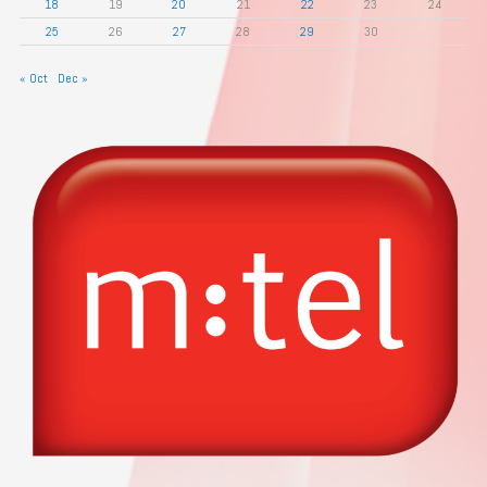
18
19
20
21
22
23
24
25
26
27
28
29
30
« Oct
Dec »