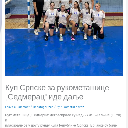
Куп Српске за рукометашице:
„Седмерац“ иде даље
Leave a Comment
/
Uncategorized
/ By
rukometni savez
Рукометашице „Седмерца“ декласирале су Радник из Бијељине (40:28)
и
пласирале се у другу рунду Купа Републике Српске. Брчанке су биле