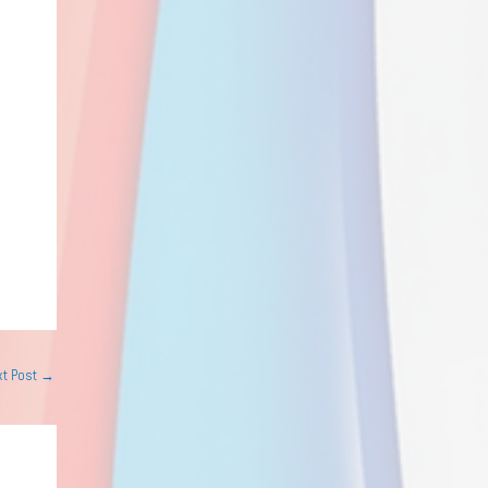
xt Post
→