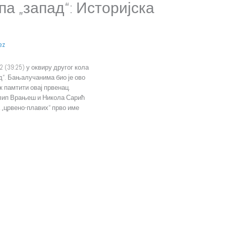
упа „запад“: Историјска
ez
(39:25) у оквиру другог кола
д“. Бањалучанима био је ово
ек памтити овај првенац.
илип Врањеш и Никола Сарић
а „црвено-плавих“ прво име