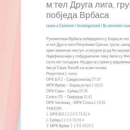
м:тел Друга лига, гр
побједа Врбаса
Leave a Comment
/
Uncategorized
/ By
rukometni sav
Рукометаши Врбаса побиједили су Борац м:тел 2 
м:тел Друге лиге Републике Српске, група „запа
први званичан наступ, и сигурно је да ће заувиј
Најефикаснији у побједничком тиму били су Ф
са по пет погодака. На другој страни у редовим
био је Саша Ђелић са осам голова.
Резултати 2. кола:
ОРК БЛ 2 – Средњоколац 37:30
МРК Врбас – Борац м:тел 2 39:25
ОРК Сава – Србац 28:36
Слога (П) – Приједор 32:42
ОРК Челинац – МРК Слога 2 19:26
ТАБЕЛА
1. ОРК БЛ 2 2 2 0 0 73:52 4
2. Србац 2 2 0 0 76:59 4
3. МРК Врбас 1 1 0 0 39:25 2