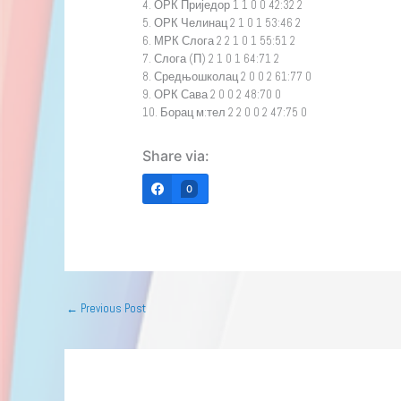
4. ОРК Приједор 1 1 0 0 42:32 2
5. ОРК Челинац 2 1 0 1 53:46 2
6. МРК Слога 2 2 1 0 1 55:51 2
7. Слога (П) 2 1 0 1 64:71 2
8. Средњошколац 2 0 0 2 61:77 0
9. ОРК Сава 2 0 0 2 48:70 0
10. Борац м:тел 2 2 0 0 2 47:75 0
Share via:
0
←
Previous Post