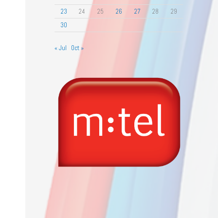
23
24
25
26
27
28
29
30
« Jul
Oct »