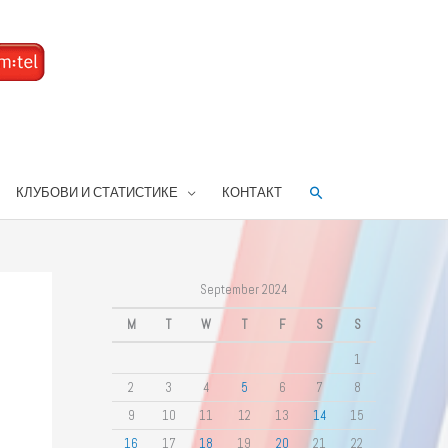
Search
КЛУБОВИ И СТАТИСТИКЕ
КОНТАКТ
September 2024
M
T
W
T
F
S
S
1
2
3
4
5
6
7
8
9
10
11
12
13
14
15
16
17
18
19
20
21
22