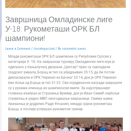
Завршница Омладинске лиге
У-18: Рукометаши ОРК БЛ
шампиони!
Leave a Comment
/
Uncategorized
/ By
rukometni savez
Млади рукометаши ОРК БЛ шампиони су Републике Српске у
категорији У- 18. На завршном турниру Омладинске лиге које је
одиграно у бањалучкој дворани „Центар“ прво су савладали
градског ривала, Борац м:тел са убједљивих 35:15, да би потом
декласирали и ОРК Перихел из Брчког 33:14, док је ОРК Перихел
био бољи од Борца м:тел 31:23. Све појединачне награде завршиле
су у рукама клинаца из шампионске екипе. За најуспјешнијег
голмана изабран је Страхиња Вукмир, док је Иван Симић најбољи
стријелац и уједно МВП овогодишње завршнице. Свима њима
призанња је додјелио Раде Унчанин, некада сјајни рукометаш
Борца, а послије успјешан рукометни тренер.