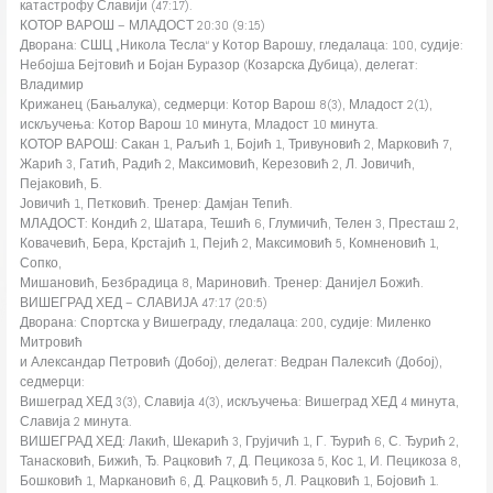
катастрофу Славији (47:17).
КОТОР ВАРОШ – МЛАДОСТ 20:30 (9:15)
Дворана: СШЦ „Никола Тесла“ у Котор Варошу, гледалаца: 100, судије:
Небојша Бејтовић и Бојан Буразор (Козарска Дубица), делегат:
Владимир
Крижанец (Бањалука), седмерци: Котор Варош 8(3), Младост 2(1),
искључења: Котор Варош 10 минута, Младост 10 минута.
КОТОР ВАРОШ: Сакан 1, Раљић 1, Бојић 1, Тривуновић 2, Марковић 7,
Жарић 3, Гатић, Радић 2, Максимовић, Керезовић 2, Л. Јовичић,
Пејаковић, Б.
Јовичић 1, Петковић. Тренер: Дамјан Тепић.
МЛАДОСТ: Кондић 2, Шатара, Тешић 6, Глумичић, Телен 3, Престаш 2,
Ковачевић, Бера, Крстајић 1, Пејић 2, Максимовић 5, Комненовић 1,
Сопко,
Мишановић, Безбрадица 8, Мариновић. Тренер: Данијел Божић.
ВИШЕГРАД ХЕД – СЛАВИЈА 47:17 (20:5)
Дворана: Спортска у Вишеграду, гледалаца: 200, судије: Миленко
Митровић
и Александар Петровић (Добој), делегат: Ведран Палексић (Добој),
седмерци:
Вишеград ХЕД 3(3), Славија 4(3), искључења: Вишеград ХЕД 4 минута,
Славија 2 минута.
ВИШЕГРАД ХЕД: Лакић, Шекарић 3, Грујичић 1, Г. Ђурић 6, С. Ђурић 2,
Танасковић, Бижић, Ђ. Рацковић 7, Д. Пецикоза 5, Кос 1, И. Пецикоза 8,
Бошковић 1, Маркановић 6, Д. Рацковић 5, Л. Рацковић 1, Бојовић 1.