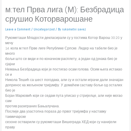
м:тел Прва лига (М): Безбрадица
срушио Которварошане
Leave a Comment
/
Uncategorized
/ By
rukometni savez
Рукометаши Младости декласирали су у гостима Котор Варош 30:20 у
мечу
14. кола м:тел Прве лиге Републике Српске. Лидер на табели био је
много
бољи што се види и по коначном расплету, а један од јунака био је
сјајни
Немања Безбрадица који је постигао осам голова. Осим њега истакао
се и
Никола Тешић са шест погодака, али су и остали играчи дали значајан
допринос ка жељеном тријумфу. У домаћем саставу бољи од осталих
био је
Бојан Марковић који се седам пута уписао у стријелце, али није могао
сам
против разиграних Бањалучана.
Послије два узастопна пораза до првог тријумфа у наставку
такмичарске
сезоне остварили су рукометаши Вишеграда ХЕД који су нанијели
праву