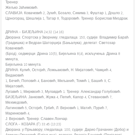
Тренер:
Жељко Јаћимовић.
СЛАВИЈА: Ковачевић 2, Јухић, Бозало, Сикима 3, Фуштар 1, Дошло 2,
Црногорац, Шешлија 1, Татар 8, Тодоровић. Тренер: Борислав Миздрак.
ДРИНА – БИЈЕЉИНА 24;32 (14:16)
Дворана: Спортска у Зворнику, гледалаца: 150, судије: Владимир Бараћ
(Градишка) и Ведран Шаторџија (Бањалука), делегат: Светозар
Ковачевић
(Брод), седмерци: Дрина 10(5), Бијељина 8(4), искључења: Дрина 8
минута,
Бијељина 10 минута.
ДРИНА: Кулић, Остојић, Ложњаковић, Н. Мијатовић, Чамџић 4,
Видаковић
1, Бечић, Поповић 4, Бановић, Миљанић, Томић 1, Башић 9, С.
Мијатовић,
Лугавић 1, Мирквоић 3, Мулавдић 1. Тренер: Александар Голубовић.
БИЈЕЉИНА: Јанковић, Жужа 4, Пепић, Капор 4, Стевановић 7,
Мехмедовић,
Латиновић 5, Остојић, Грбић, Л. Вејновић 1, Матић, Пурић 7,
Маринковић 4,
Ј. Вејновић. Тренер: Славен Лончар.
СЛОГА – КОЗАРА (Г) 33:45 (13:23)
Дворана: у Прњавору, гледалаца: 100, судије: Дарио Грачанин (Добој) и
Армнин Оручевић (Бијељина), делегат: Драгоја Бановић (Приједор),