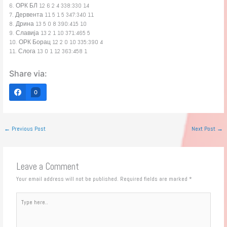
6. ОРК БЛ 12 6 2 4 338:330 14
7. Дервента 11 5 1 5 347:340 11
8. Дрина 13 5 0 8 390:415 10
9. Славија 13 2 1 10 371:465 5
10. ОРК Борац 12 2 0 10 335:390 4
11. Слога 13 0 1 12 363:458 1
Share via:
0
←
Previous Post
Next Post
→
Leave a Comment
Your email address will not be published.
Required fields are marked
*
Type
here..