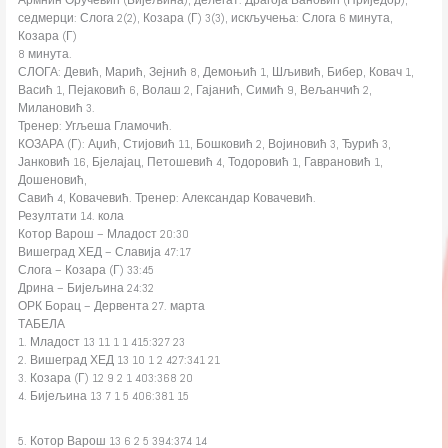
седмерци: Слога 2(2), Козара (Г) 3(3), искључења: Слога 6 минута,
Козара (Г)
8 минута.
СЛОГА: Девић, Марић, Зејнић 8, Демоњић 1, Шљивић, Бибер, Ковач 1,
Васић 1, Пејаковић 6, Волаш 2, Гајанић, Симић 9, Вељанчић 2,
Милановић 3.
Тренер: Угљеша Гламочић.
КОЗАРА (Г): Аџић, Стијовић 11, Бошковић 2, Војиновић 3, Ђурић 3,
Јанковић 16, Бјелајац, Петошевић 4, Тодоровић 1, Гаврановић 1,
Дошеновић,
Савић 4, Ковачевић. Тренер: Александар Ковачевић.
Резултати 14. кола
Котор Варош – Младост 20:30
Вишеград ХЕД – Славија 47:17
Слога – Козара (Г) 33:45
Дрина – Бијељина 24:32
ОРК Борац – Дервента 27. марта
ТАБЕЛА
1. Младост 13 11 1 1 415:327 23
2. Вишеград ХЕД 13 10 1 2 427:341 21
3. Козара (Г) 12 9 2 1 403:368 20
4. Бијељина 13 7 1 5 406:381 15
5. Котор Варош 13 6 2 5 394:374 14