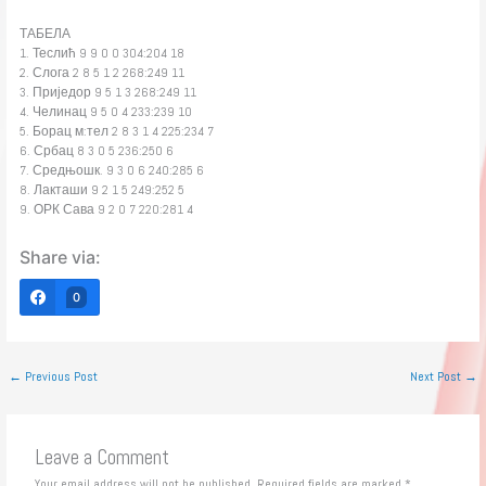
ТАБЕЛА
1. Теслић 9 9 0 0 304:204 18
2. Слога 2 8 5 1 2 268:249 11
3. Приједор 9 5 1 3 268:249 11
4. Челинац 9 5 0 4 233:239 10
5. Борац м:тел 2 8 3 1 4 225:234 7
6. Србац 8 3 0 5 236:250 6
7. Средњошк. 9 3 0 6 240:285 6
8. Лакташи 9 2 1 5 249:252 5
9. ОРК Сава 9 2 0 7 220:281 4
Share via:
0
←
Previous Post
Next Post
→
Leave a Comment
Your email address will not be published.
Required fields are marked
*