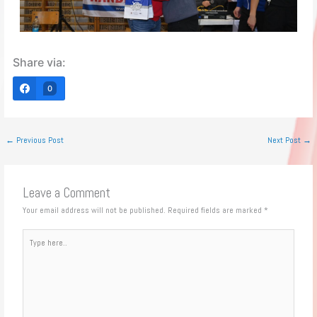
Share via:
0
←
Previous Post
Next Post
→
Leave a Comment
Your email address will not be published.
Required fields are marked
*
Type
here..