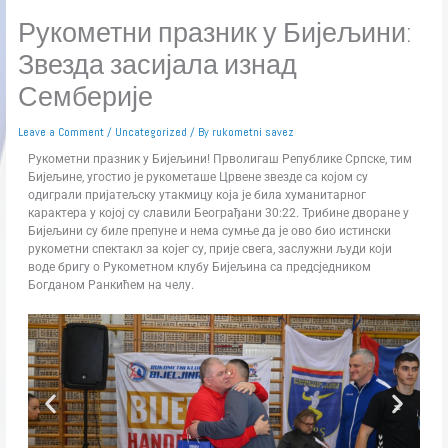
Рукометни празник у Бијељини:
Звезда засијала изнад
Семберије
Leave a Comment
/
Uncategorized
/ By
rukometni savez
Рукометни празник у Бијељини! Прволигаш Републике Српске, тим
Бијељине, угостио је рукометаше Црвене звезде са којом су
одиграли пријатељску утакмицу која је била хуманитарног
карактера у којој су славили Београђани 30:22. Трибине дворане у
Бијељини су биле препуне и нема сумње да је ово био истински
рукометни спектакл за којег су, прије свега, заслужни људи који
воде бригу о Рукометном клубу Бијељина са предсједником
Богданом Ранкићем на челу.