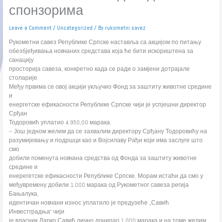
спонзорима
Leave a Comment
/
Uncategorized
/ By
rukometni savez
Рукометни савез Републике Српске наставља са акцијом по питању
обезбјеђивања новчаних средстава која ће бити искориштена за
санацију
просторија савеза, конкретно када се ради о замјени дотрајале
столарије.
Међу првима се овој акцији укључио Фонд за заштиту животне средине
и
енергетске ефикасности Републике Српске чији је успјешни директор
Срђан
Тодоровић уплатио 4.950,00 марака.
– Још једном желим да се захвалим директору Срђану Тодоровићу на
разумијевању и подршци као и Војсилаву Рађи који има заслуге што
смо
добили поменута новчана средства од Фонда за заштиту животне
средине и
енерегетске ефикасности Републике Српске. Морам истаћи да смо у
међувремену добили 1.000 марака од Рукометног савеза регија
Бањалука,
идентичан новчани износ уплатило је предузеће „Савић
Инвестградња“ чији
је власник Дарко Савић лично донирао 1.000 марака и на томе желим