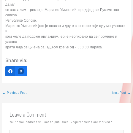
да му
се захвалим – рекао је Маринко Умичевић, предсједник Рукометног
савеза
Републике Српске.
Маринко Умичевић још је позвао и друге спонзоре који су у могућности
и
који желе да подрже ову акцију, јер је неопходно да се промјене и
улазна
врата чија се цијена са ПДВ-ом креће од 4.000,00 марака.
Share via:
0
←
Previous Post
Next Post
→
Leave a Comment
Your email address will not be published.
Required fields are marked
*
Type