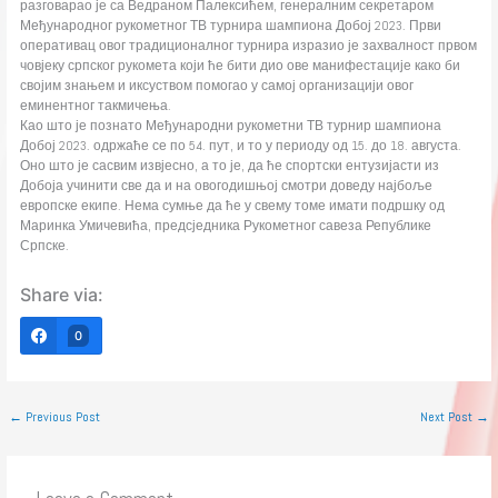
разговарао је са Ведраном Палексићем, генералним секретаром
Међународног рукометног ТВ турнира шампиона Добој 2023. Први
оперативац овог традиционалног турнира изразио је захвалност првом
човјеку српског рукомета који ће бити дио ове манифестације како би
својим знањем и иксуством помогао у самој организацији овог
еминентног такмичења.
Као што је познато Међународни рукометни ТВ турнир шампиона
Добој 2023. одржаће се по 54. пут, и то у периоду од 15. до 18. августа.
Оно што је сасвим извјесно, а то је, да ће спортски ентузијасти из
Добоја учинити све да и на овогодишњој смотри доведу најбоље
европске екипе. Нема сумње да ће у свему томе имати подршку од
Маринка Умичевића, предсједника Рукометног савеза Републике
Српске.
Share via:
0
←
Previous Post
Next Post
→