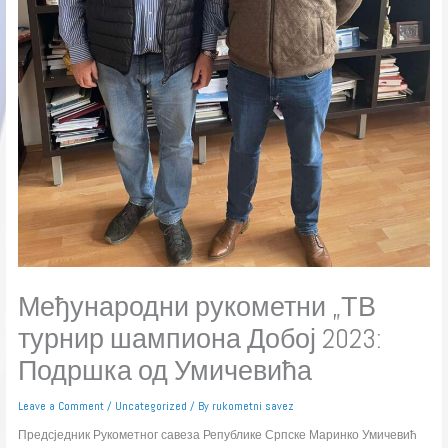
Међународни рукометни „ТВ
турнир шампиона Добој 2023:
Подршка од Умичевића
Leave a Comment
/
Uncategorized
/ By
rukometni savez
Предсједник Рукометног савеза Републике Српске Маринко Умичевић