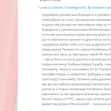
Leave a Comment
/
Uncategorized
/ By
rukometni sav
Тријумфом рукометаша Војводине и рукомета
Новосађани су у шест досадашњих такмичења 
издању ове рукометне светковине први пут 
Војводине и рукометашицама Железничара на
осталим учесницима којима желим више успј
доста квалитетан рукомет и драго ми је што ј
направили добар потез што смо додјелили Р
предсједник Рукометног савеза Републике Ср
Свесрпског купа, уз свестрану помоћ РК Лео
– Све је било за чисту десетку и желим да у
градоначелнику Требиња Мирку Ћурићу, ген
Петровићу. Хвала и члановима УО РС Републи
манифестацији, а захвалност упућујем и пр
Светозару Станковићу. За мене нема дилеме, 
ово досад најбоља организација Свесрпског к
упутио је и Радио-телевизији Републике Српс
преносили су све одигране утакмице, имали
Велико хвала и РТРС, свима који су били дио
директору Дијани Миланковић – закључио ј