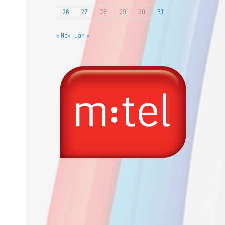
26
27
28
29
30
31
« Nov
Jan »