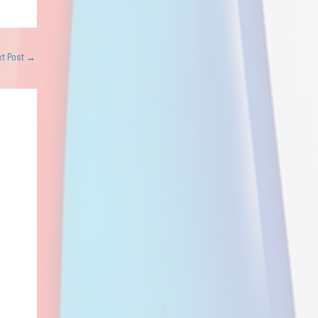
xt Post
→