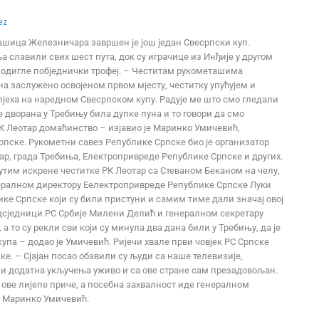
ez
шица Железничара завршен је још један Свесрпски куп.
славили свих шест пута, док су играчице из Инђије у другом
подигле побједнички трофеј. – Честитам рукометашима
 заслужено освојеном првом мјесту, честитку упућујем и
еха на наредном Свесрпском купу. Радује ме што смо гледали
е дворана у Требињу била дупке пуна и то говори да смо
К Леотар домаћинство – изјавио је Маринко Умичевић,
пске. Рукометни савез Републике Српске био је организатор
тар, града Требиња, Електропривреде Републике Српске и других.
путим искрене честитке РК Леотар са Стеваном Беканом на челу,
ералном директору Еелектропривреде Републике Српске Луки
ке Српске који су били пристуни и самим тиме дали значај овој
едсједници РС Србије Милени Делић и генералном секретару
а то су рекли сви који су минула два дана били у Требињу, да је
упа – додао је Умичевић. Ријечи хвале први човјек РС Српске
ке. – Сјајан посао обавили су људи са наше телевизије,
 и додатна укључења уживо и са ове стране сам презадовољан.
 ове лијепе приче, а посебна захвалност иде генералном
е Маринко Умичевић.