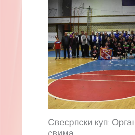
Свесрпски куп: Орган
свима