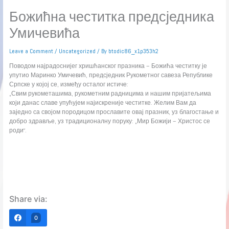
Божићна честитка предсједника
Умичевића
Leave a Comment
/
Uncategorized
/ By
btodic86_x1p353h2
Поводом најрадоснијег хришћанског празника – Божића честитку је
упутио Маринко Умичевић, предсједник Рукометног савеза Републике
Српске у којој се, између осталог истиче:
„Свим рукометашима, рукометним радницима и нашим пријатељима
који данас славе упућујем најискреније честитке. Желим Вам да
заједно са својом породицом прославите овај празник, уз благостање и
добро здравље, уз традиционалну поруку: „Мир Божији – Христос се
роди“.
Share via:
0