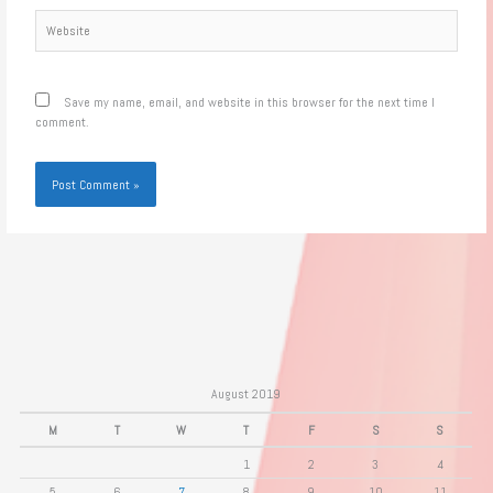
Website
Save my name, email, and website in this browser for the next time I
comment.
August 2019
M
T
W
T
F
S
S
1
2
3
4
5
6
7
8
9
10
11