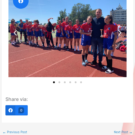
Share via:
0
←
Previous Post
Next Post
→