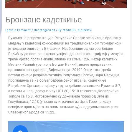
Бронзане кадеткиње
Leave a Comment
/
Uncategorized
/ By
btodic86_x1p353h2
Рукометна репрезентација Републике Српске освојила је бронзану
медаљу у кадетској конкуренцији на традиционалном турниру који
је недавно одигран у Бијељини. Изабранице селектора Бојане
Бабић су до овог запаженог успјеха дошле након тријумф у мечу за
треће мјесто против екипе Слован из Руме, 12:6. Пехар капитену
Милани Раилић уручио је Богдан Ранкић, иначе представник
организатора турнира „Бијељина куп 2019“. Осим тога треба
истаћи како је репрезентативка Републике Српске, Сара Баруџија
проглашена за најбољег одбрамбеног играча. Кадеткиње
Републике Српске раније су у групи добиле ривалке из Руме са 8:7,
а потом и швајцарску екипу HC LVC, 15:10 те састав „Колибри“ из
Тополе са 15:8. Истовремено су доживјеле пораз од Зете из
Голубоваца, 12:13 (управо су играчице из Црне Горе на крају
освојиле прво мјесто на овом такмичењу) и од рукометашица из
Славонског Брода са 15:22.