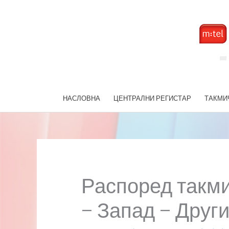
Skip
to
content
НАСЛОВНА
ЦЕНТРАЛНИ РЕГИСТАР
ТАКМИ
Распоред такми
– Запад – Други