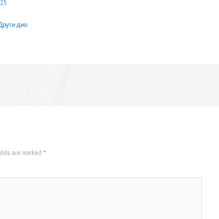
025
Други дио
ields are marked
*