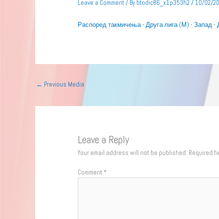
Leave a Comment
/ By
btodic86_x1p353h2
/
10/02/2
Распоред такмичења - Друга лига (М) - Запад - 
←
Previous Media
Leave a Reply
Your email address will not be published.
Required f
Comment
*